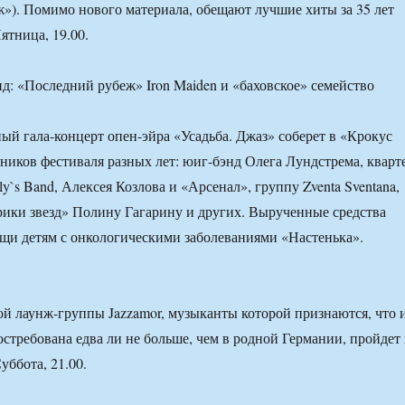
»). Помимо нового материала, обещают лучшие хиты за 35 лет
ятница, 19.00.
ный гала-концерт опен-эйра «Усадьба. Джаз» соберет в «Крокус
ников фестиваля разных лет: юиг-бэнд Олега Лундстрема, кварт
ly`s Band, Алексея Козлова и «Арсенал», группу Zventa Sventana,
ики звезд» Полину Гагарину и других. Вырученные средства
щи детям с онкологическими заболеваниями «Настенька».
ой лаунж-группы Jazzamor, музыканты которой признаются, что 
остребована едва ли не больше, чем в родной Германии, пройдет 
уббота, 21.00.