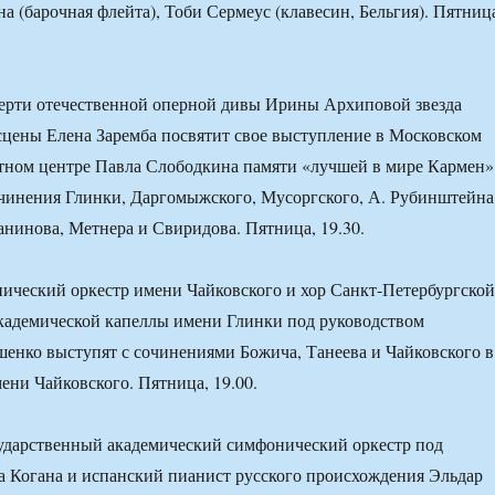
а (барочная флейта), Тоби Сермеус (клавесин, Бельгия). Пятниц
мерти отечественной оперной дивы Ирины Архиповой звезда
цены Елена Заремба посвятит свое выступление в Московском
тном центре Павла Слободкина памяти «лучшей в мире Кармен»
чинения Глинки, Даргомыжского, Мусоргского, А. Рубинштейна
анинова, Метнера и Свиридова. Пятница, 19.30.
ический оркестр имени Чайковского и хор Санкт-Петербургской
кадемической капеллы имени Глинки под руководством
енко выступят с сочинениями Божича, Танеева и Чайковского в
ени Чайковского. Пятница, 19.00.
ударственный академический симфонический оркестр под
 Когана и испанский пианист русского происхождения Эльдар