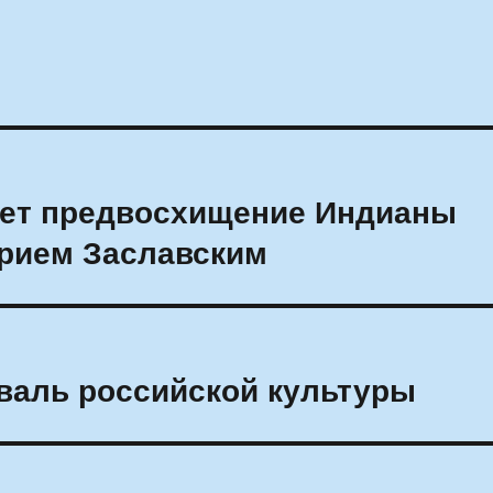
ет предвосхищение Индианы
орием Заславским
валь российской культуры