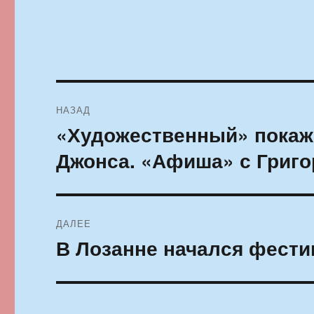
Навигация
НАЗАД
по
«Художественный» покаж
Предыдущая
запись:
записям
Джонса. «Афиша» с Григ
ДАЛЕЕ
В Лозанне начался фести
Следующая
запись: