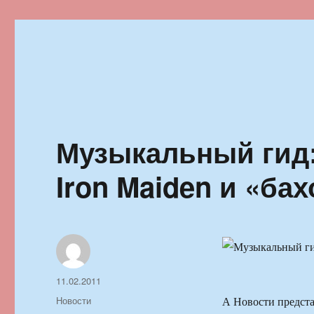
Ильменский фестиваль автор
Музыкальный гид:
Iron Maiden и «ба
Автор
Опубликовано
11.02.2011
Рубрики
Новости
А Новости предста