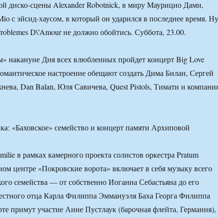
кой диско-сцены Alexander Robotnick, в миру Маурицио Дами,
io с эйсид-хаусом, в который он ударился в последнее время. Н
roblemes D\’Amour не должно обойтись. Суббота, 23.00.
» накануне Дня всех влюбленных пройдет концерт Big Love
романтическое настроение обещают создать Дима Билан, Сергей
нева, Dan Balan, Юля Савичева, Quest Pistols, Тимати и компания
ка: «Баховское» семейство и концерт памяти Архиповой
milie в рамках камерного проекта солистов оркестра Pratum
рном центре «Покровские ворота» включает в себя музыку всего
ого семейства — от собственно Иоганна Себастьяна до его
рестного отца Карла Филиппа Эммануэля Баха Георга Филиппа
рте примут участие Анне Пустлаук (барочная флейта, Германия),