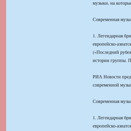
музыки, на которы
Современная музык
1. Легендарная бр
европейско-азиатск
(«Последний рубеж
истории группы. П
РИА Новости предс
современной музык
Современная музык
1. Легендарная бр
европейско-азиатск