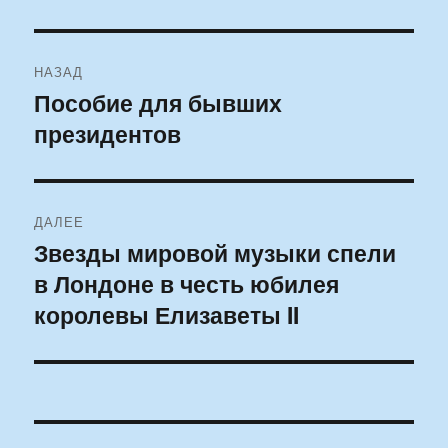
Навигация
НАЗАД
по
Пособие для бывших
Предыдущая
президентов
запись:
записям
ДАЛЕЕ
Звезды мировой музыки спели
Следующая
в Лондоне в честь юбилея
запись:
королевы Елизаветы II