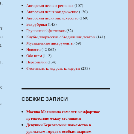
в,
Авторская песня в регионах
(107)
Авторская песня как движение
(120)
Авторская песня как искусство
(169)
Без рубрики
(145)
ет
Грушинский фестиваль
(82)
ра
Клубы, творческие объединения, театры
(141)
Музыкальные инструменты
(69)
а
Новости
(42 062)
Обо всем
(112)
в,
Персоналии
(134)
Фестивали, конкурсы, концерты
(233)
ге
СВЕЖИЕ ЗАПИСИ
я.
а
Москва Махачкала самолет: комфортное
путешествие между столицами
Девушки Березовский: знакомства в
уральском городе с особым шармом