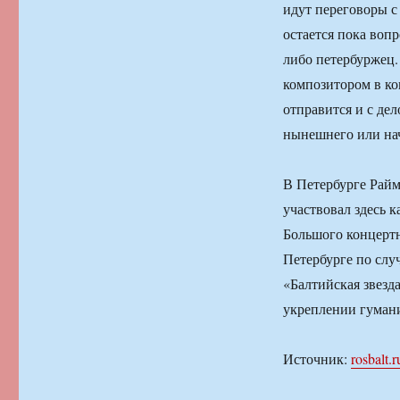
идут переговоры 
остается пока воп
либо петербуржец.
композитором в ко
отправится и с де
нынешнего или нач
В Петербурге Райм
участвовал здесь к
Большого концертн
Петербурге по сл
«Балтийская звезда
укреплении гумани
Источник:
rosbalt.r