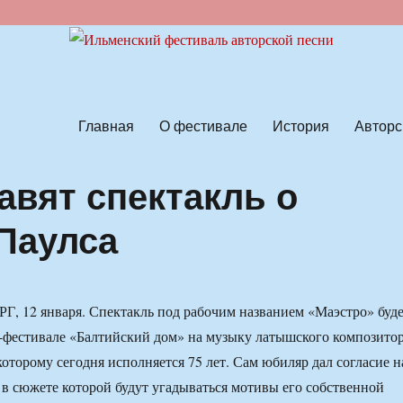
ской песни
Главная
О фестивале
История
Авторс
авят спектакль о
Паулса
 12 января. Спектакль под рабочим названием «Маэстро» буд
е-фестивале «Балтийский дом» на музыку латышского композито
которому сегодня исполняется 75 лет. Сам юбиляр дал согласие н
 в сюжете которой будут угадываться мотивы его собственной