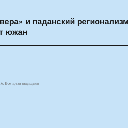
евера» и паданский регионализм
ят южан
16. Все права защищены