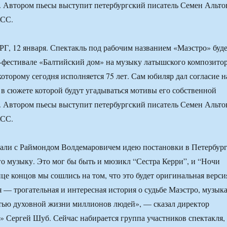
. Автором пьесы выступит петербургский писатель Семен Альто
АСС.
 12 января. Спектакль под рабочим названием «Маэстро» буд
е-фестивале «Балтийский дом» на музыку латышского композито
которому сегодня исполняется 75 лет. Сам юбиляр дал согласие н
 в сюжете которой будут угадываться мотивы его собственной
. Автором пьесы выступит петербургский писатель Семен Альто
АСС.
али с Раймондом Волдемаровичем идею постановки в Петербур
го музыку. Это мог бы быть и мюзикл “Сестра Керри”, и “Ночи
це концов мы сошлись на том, что это будет оригинальная верси
я — трогательная и интересная история о судьбе Маэстро, музык
стью духовной жизни миллионов людей», — сказал директор
» Сергей Шуб. Сейчас набирается группа участников спектакля,