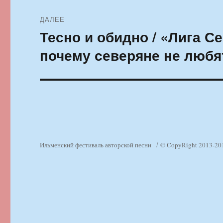
ДАЛЕЕ
Тесно и обидно / «Лига С
Следующая
запись:
почему северяне не люб
Ильменский фестиваль авторской песни
© CopyRight 2013-20