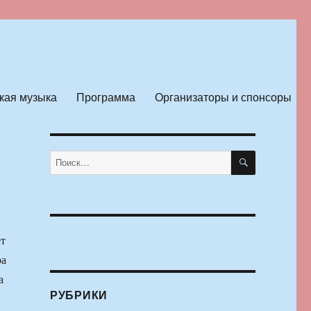
кая музыка
Программа
Организаторы и спонсоры
ПОИСК
Искать:
ет
ра
а
РУБРИКИ