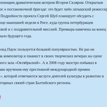
с поющим драматическим актером Игорем Скляром. Открытым
рос о постановочной бригаде: это будет либо латышский режиссер
 Подробности проекта Сергей Шуб планирует обсудить с
нце нынешней недели в Риге, куда группа петербуржцев
ловой и с поздравительной миссией. Премьера намечена на конец
ало будущего года.
онд Паулс пользуется большой популярностью. Не раз он
ак композитор и пианист в своих творческих вечерах на сцене
ого зала «Октябрьский». А в 2008 году маэстро побывал в
учаю вручения ему престижной международной премии
», которой отмечаются заслуги деятелей культуры в развитии и
тарных связей стран Балтийского региона.
u