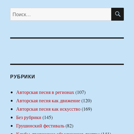
ПО
Искать:
РУБРИКИ
Авторская песня в регионах
(107)
Авторская песня как движение
(120)
Авторская песня как искусство
(169)
Без рубрики
(145)
Грушинский фестиваль
(82)
Клубы, творческие объединения, театры
(141)