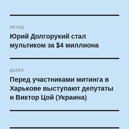
Навигация
НАЗАД
по
Юрий Долгорукий стал
Предыдущая
мультиком за $4 миллиона
запись:
записям
ДАЛЕЕ
Перед участниками митинга в
Следующая
Харькове выступают депутаты
запись:
и Виктор Цой (Украина)