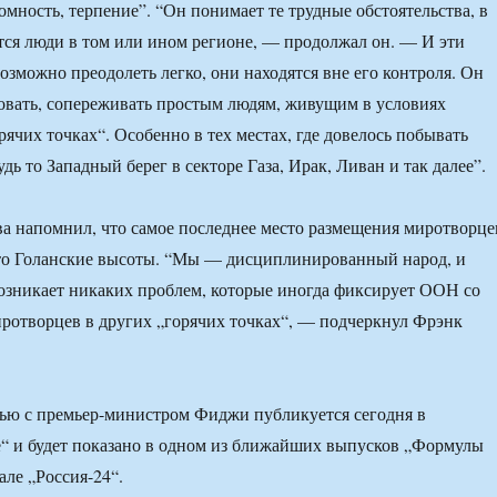
омность, терпение”. “Он понимает те трудные обстоятельства, в
ся люди в том или ином регионе, — продолжал он. — И эти
озможно преодолеть легко, они находятся вне его контроля. Он
овать, сопереживать простым людям, живущим в условиях
рячих точках“. Особенно в тех местах, где довелось побывать
ь то Западный берег в секторе Газа, Ирак, Ливан и так далее”.
ва напомнил, что самое последнее место размещения миротворце
это Голанские высоты. “Мы — дисциплинированный народ, и
возникает никаких проблем, которые иногда фиксирует ООН со
ротворцев в других „горячих точках“, — подчеркнул Фрэнк
ью с премьер-министром Фиджи публикуется сегодня в
е“ и будет показано в одном из ближайших выпусков „Формулы
але „Россия-24“.