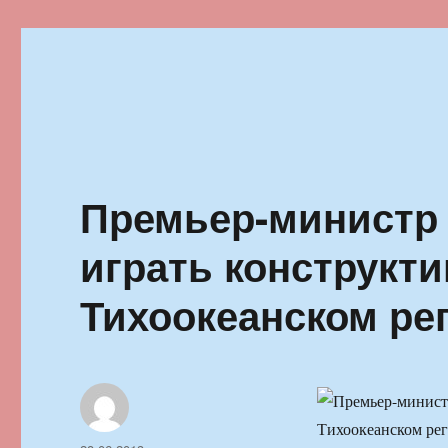
Ильменский фестиваль автор
Премьер-министр 
играть конструкт
Тихоокеанском ре