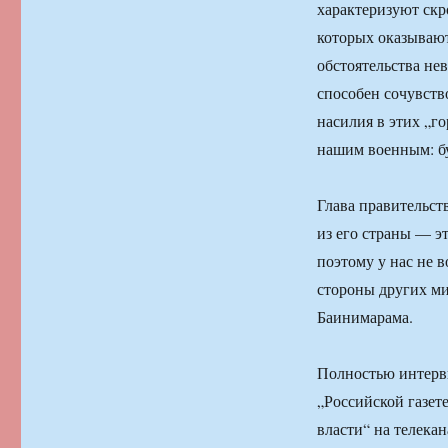
характеризуют скр
которых оказывают
обстоятельства нев
способен сочувств
насилия в этих „го
нашим военным: буд
Глава правительст
из его страны — 
поэтому у нас не 
стороны других ми
Баинимарама.
Полностью интерв
„Российской газет
власти“ на телекан