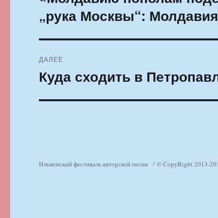
запись:
записям
„рука Москвы“: Молдавия
ДАЛЕЕ
Куда сходить в Петропавл
Следующая
запись:
Ильменский фестиваль авторской песни
© CopyRight 2013-20