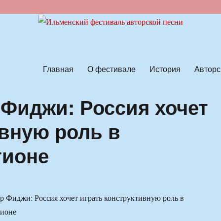
ской песни
Главная
О фестивале
История
Авторс
Фиджи: Россия хочет
ивную роль в
гионе