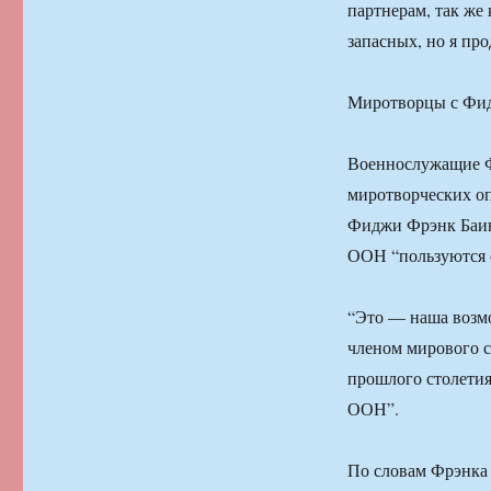
партнерам, так же 
запасных, но я про
Миротворцы с Фи
Военнослужащие Ф
миротворческих о
Фиджи Фрэнк Баин
ООН “пользуются с
“Это — наша возмо
членом мирового с
прошлого столети
ООН”.
По словам Фрэнка