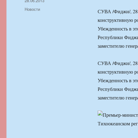
Автор
Опубликовано
28.06.2013
Рубрики
Новости
СУВА /Фиджи/, 28 
конструктивную ро
Убежденность в эт
Республики Фиджи
заместителю гене
СУВА /Фиджи/, 28 
конструктивную ро
Убежденность в эт
Республики Фиджи
заместителю гене