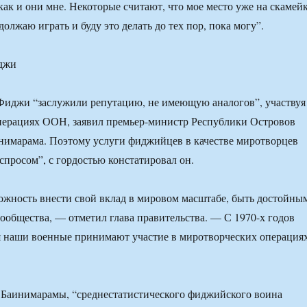
как и они мне. Некоторые считают, что мое место уже на скамей
должаю играть и буду это делать до тех пор, пока могу”.
джи
иджи “заслужили репутацию, не имеющую аналогов”, участвуя
перациях ООН, заявил премьер-министр Республики Островов
имарама. Поэтому услуги фиджийцев в качестве миротворцев
просом”, с гордостью констатировал он.
жность внести свой вклад в мировом масштабе, быть достойны
ообщества, — отметил глава правительства. — С 1970-х годов
я наши военные принимают участие в миротворческих операция
 Баинимарамы, “среднестатистического фиджийского воина