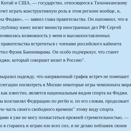
к Китай и США, — государство, относящееся к Тихоокеанскому
очет играть конструктивную роль в этом регионе вообще, и,
 на Фиджи», — заявил глава правительства. Он напомнил, что в
спублику нанес визит министр иностранных дел РФ Сергей
 появилась возможность у меня и высокопоставленных
 правительства встретиться с членами российского кабинета
тил Фрэнк Баинимарама. Он особо подчеркнул, что станет
джи, который совершит визит в Россию”.
выразил надежду, что напряженный график встреч не помешает
делегации посмотреть в Москве некоторые игры чемпионата мир
, как известно, является национальным видом спорта на Фиджи.
 возглавлял Федерацию по регби и, по его словам, продолжает
ю часть своего свободного времени” этому виду спорта.
одами я уже не могу похвастаться прежней стремительностью, —
о я стараюсь и играю изо всех сил, и не делаю поблажек своим