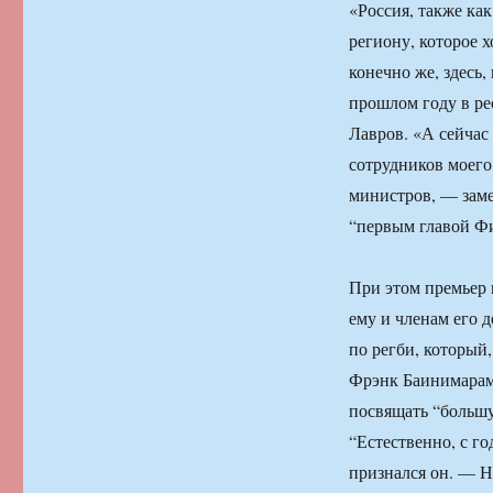
«Россия, также ка
региону, которое х
конечно же, здесь,
прошлом году в ре
Лавров. «А сейчас
сотрудников моего
министров, — заме
“первым главой Фи
При этом премьер 
ему и членам его 
по регби, который
Фрэнк Баинимарама
посвящать “большу
“Естественно, с г
признался он. — Н