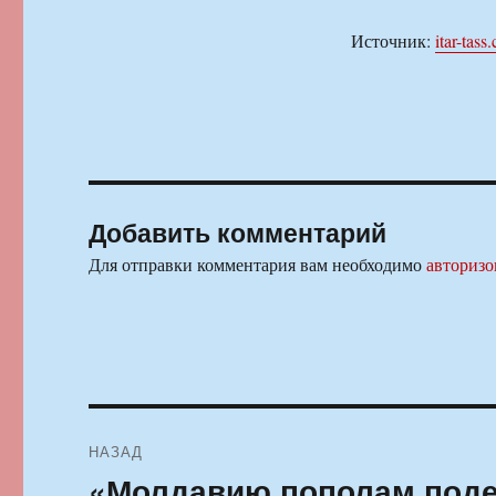
Источник:
itar-tass
Добавить комментарий
Для отправки комментария вам необходимо
авторизо
Навигация
НАЗАД
по
«Молдавию пополам поде
Предыдущая