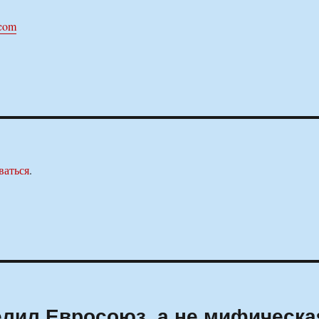
.com
ваться
.
лил Евросоюз, а не мифическа