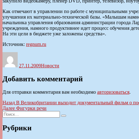
закупило видеокамеру, плейер DVD, принтер, телевизор, ноутб
Как отмечают в управлении по работе с муниципальными учреж
улучшения их материально-технической базы. «Малышам намного
начальника управления образования администрации города Ла
учреждения, намного продуктивнее идет процесс обучения дет
На эти цели в бюджете уже заложены средства».
Источник:
regnum.ru
Автор
Опубликовано
Рубрики
27.11.2009
Новости
Добавить комментарий
Для отправки комментария вам необходимо
авторизоваться
.
Навигация
Предыдущая
Назад
В Великобритании выходит документальный фильм о п
запись:
Следующая
Далее
Фигурки речи
по
Искать:
запись:
Поиск
записям
Рубрики