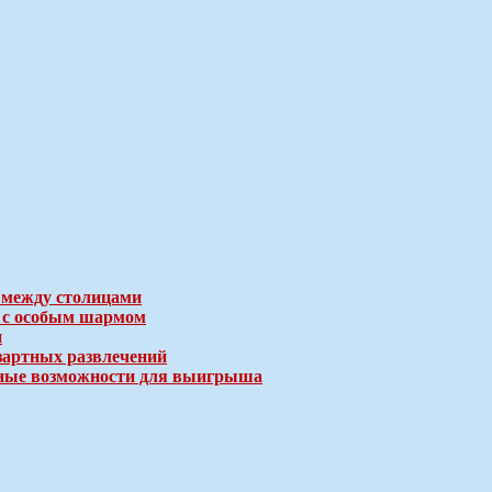
 между столицами
е с особым шармом
и
зартных развлечений
ичные возможности для выигрыша