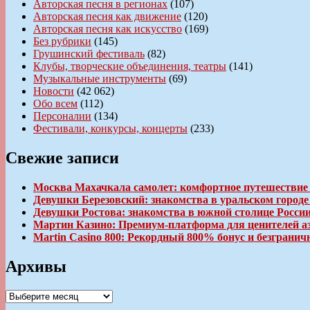
Авторская песня в регионах
(107)
Авторская песня как движение
(120)
Авторская песня как искусство
(169)
Без рубрики
(145)
Грушинский фестиваль
(82)
Клубы, творческие объединения, театры
(141)
Музыкальные инструменты
(69)
Новости
(42 062)
Обо всем
(112)
Персоналии
(134)
Фестивали, конкурсы, концерты
(233)
Свежие записи
Москва Махачкала самолет: комфортное путешествие
Девушки Березовский: знакомства в уральском город
Девушки Ростова: знакомства в южной столице Росси
Мартин Казино: Премиум-платформа для ценителей а
Martin Casino 800: Рекордный 800% бонус и безгран
Архивы
Архивы