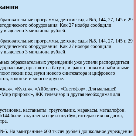
ования
азовательные программы, детские сады №5, 144, 27, 145 и 29
етодического оборудования. Как 27 ноября сообщили
у выделено 3 миллиона рублей.
азовательные программы, детские сады №5, 144, 27, 145 и 29
етодического оборудования. Как 27 ноября сообщили
у выделено 3 миллиона рублей.
ольных образовательных учреждений уже успели распорядиться
 дорожками, прыгают на батуте, играют с новыми набивными
поют песни под звуки нового синтезатора и цифрового
тов, колонки и многое другое.
ская», «Кухня», «Айболит», «Светофор». Для малышей
«Мир природы», ЖК-телевизор и другая необходимая для
установка, кастаньеты, треугольник, маракасы, металлофон,
№144 были закуплены еще и ноутбук, интерактивная доска,
тра.
а №5. На выигранные 600 тысяч рублей дошкольное учреждение