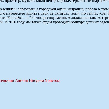
ук, проектор, музыкальный центр-караоке, зеркальный шар и мно
дениями образования городской администрации, победа в этом 
 интереснее ходить в свой детский сад, зная, что там их ждет 
риса Ковалёва. — Благодаря современным дидактическим матери
ей. В 2010 году мы также будем проводить конкурс детских са
осещении Англии Иисусом Христом