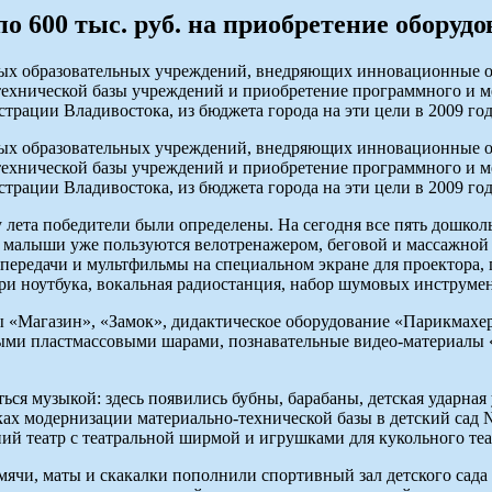
о 600 тыс. руб. на приобретение оборуд
х образовательных учреждений, внедряющих инновационные обр
технической базы учреждений и приобретение программного и м
ации Владивостока, из бюджета города на эти цели в 2009 год
х образовательных учреждений, внедряющих инновационные обр
технической базы учреждений и приобретение программного и м
ации Владивостока, из бюджета города на эти цели в 2009 год
цу лета победители были определены. На сегодня все пять дошк
5 малыши уже пользуются велотренажером, беговой и массажной
передачи и мультфильмы на специальном экране для проектора, 
три ноутбука, вокальная радиостанция, набор шумовых инструмен
«Магазин», «Замок», дидактическое оборудование «Парикмахер
ными пластмассовыми шарами, познавательные видео-материалы 
ся музыкой: здесь появились бубны, барабаны, детская ударная 
мках модернизации материально-технической базы в детский сад 
й театр с театральной ширмой и игрушками для кукольного теа
мячи, маты и скакалки пополнили спортивный зал детского сад