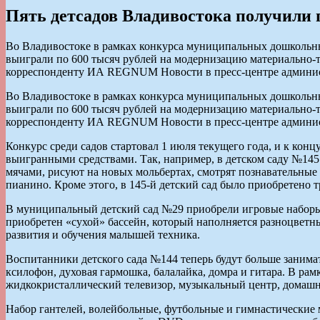
Пять детсадов Владивостока получили п
Во Владивостоке в рамках конкурса муниципальных дошкольны
выиграли по 600 тысяч рублей на модернизацию материально-
корреспонденту ИА REGNUM Новости в пресс-центре администр
Во Владивостоке в рамках конкурса муниципальных дошкольны
выиграли по 600 тысяч рублей на модернизацию материально-
корреспонденту ИА REGNUM Новости в пресс-центре администр
Конкурс среди садов стартовал 1 июля текущего года, и к кон
выигранными средствами. Так, например, в детском саду №14
мячами, рисуют на новых мольбертах, смотрят познавательные 
пианино. Кроме этого, в 145-й детский сад было приобретено 
В муниципальный детский сад №29 приобрели игровые наборы 
приобретен «сухой» бассейн, который наполняется разноцвет
развития и обучения малышей техника.
Воспитанники детского сада №144 теперь будут больше занимать
ксилофон, духовая гармошка, балалайка, домра и гитара. В ра
жидкокристаллический телевизор, музыкальный центр, домашни
Набор гантелей, волейбольные, футбольные и гимнастические 