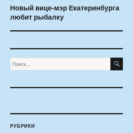
Новый вице-мэр Екатеринбурга
Следующая
любит рыбалку
запись:
ПО
Искать:
РУБРИКИ