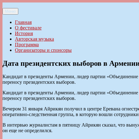
Перейти
к
Меню
Ильменский фестиваль авторской песни
содержимому
Главная
О фестивале
История
Авторская музыка
Программа
Организаторы и спонсоры
Дата президентских выборов в Армении
Кандидат в президенты Армении, лидер партии «Объединение 
переносу президентских выборов.
Кандидат в президенты Армении, лидер партии «Объединение 
переносу президентских выборов.
Вечером 31 января Айрикян получил в центре Еревана огнестре
оперативно-следственная группа, в которую вошли сотрудники
В интервью журналистам в пятницу Айрикян сказал, что вынужд
он еще не определился.