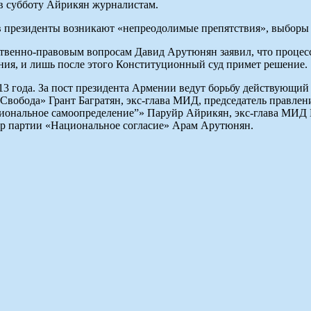
л в субботу Айрикян журналистам.
в президенты возникают «непреодолимые препятствия», выборы г
ственно-правовым вопросам Давид Арутюнян заявил, что процес
ния, и лишь после этого Конституционный суд примет решение.
3 года. За пост президента Армении ведут борьбу действующий
Свобода» Грант Багратян, экс-глава МИД, председатель правле
циональное самоопределение”» Паруйр Айрикян, экс-глава МИД 
дер партии «Национальное согласие» Арам Арутюнян.