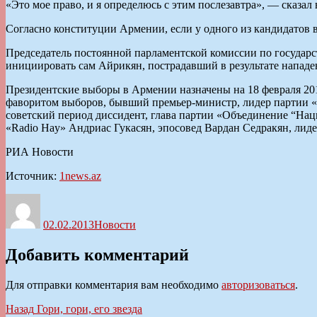
«Это мое право, и я определюсь с этим послезавтра», — сказа
Согласно конституции Армении, если у одного из кандидатов 
Председатель постоянной парламентской комиссии по государ
инициировать сам Айрикян, пострадавший в результате нападе
Президентские выборы в Армении назначены на 18 февраля 201
фаворитом выборов, бывший премьер-министр, лидер партии «
советский период диссидент, глава партии «Объединение “На
«Radio Hay» Андриас Гукасян, эпосовед Вардан Седракян, ли
РИА Новости
Источник:
1news.az
Автор
Опубликовано
Рубрики
02.02.2013
Новости
Добавить комментарий
Для отправки комментария вам необходимо
авторизоваться
.
Навигация
Предыдущая
Назад
Гори, гори, его звезда