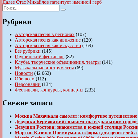
запись:
Следующая
Далее
Стас Михайлов патентует именной герб
по
Искать:
запись:
Поиск
записям
Рубрики
Авторская песня в регионах
(107)
Авторская песня как движение
(120)
Авторская песня как искусство
(169)
Без рубрики
(145)
Грушинский фестиваль
(82)
Клубы, творческие объединения, театры
(141)
Музыкальные инструменты
(69)
Новости
(42 062)
Обо всем
(112)
Персоналии
(134)
Фестивали, конкурсы, концерты
(233)
Свежие записи
Москва Махачкала самолет: комфортное путешествие
Девушки Березовский: знакомства в уральском город
Девушки Ростова: знакомства в южной столице Росси
Мартин Казино: Премиум-платформа для ценителей а