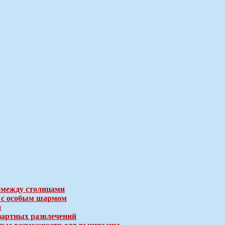
 между столицами
е с особым шармом
и
зартных развлечений