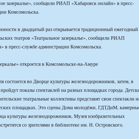
ное зазеркалье», сообщили РИАП «Хабаровск онлайн» в пресс-
ции Комсомольска.
е юности в двадцатый раз открывается традиционный ежегодный
ьских театров «Театральное зазеркалье», сообщили РИАП
» в пресс-службе админстрации Комсомольска.
я состоится во Дворце культуры железнодорожников, затем, в
, пройдут показы спектаклей на разных площадках города. Детск
тельские театральные коллективы представят свои спектакли н
еских площадках. Это сцены Дома молодёжи, ГДТДиМ, камерны
рца культуры железнодорожников, Музея изобразительных
встретятся со зрителями в библиотеке им. Н. Островского.