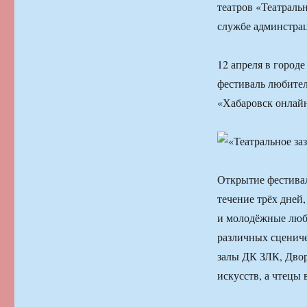
театров «Театраль
службе админстра
12 апреля в город
фестиваль любител
«Хабаровск онлайн
Открытие фестивал
течение трёх дней
и молодёжные люби
различных сценич
залы ДК ЗЛК, Дво
искусств, а чтецы 