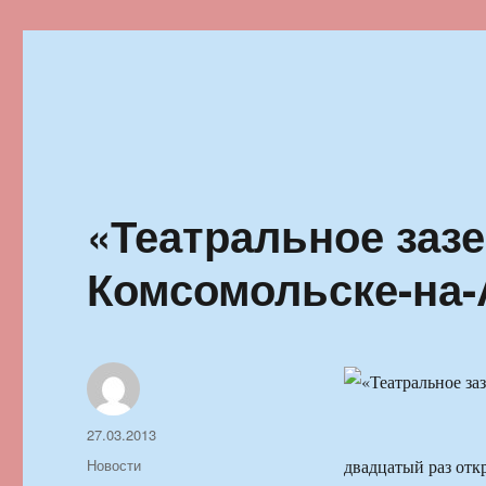
Ильменский фестиваль автор
«Театральное зазе
Комсомольске-на
Автор
Опубликовано
27.03.2013
Рубрики
Новости
двадцатый раз от