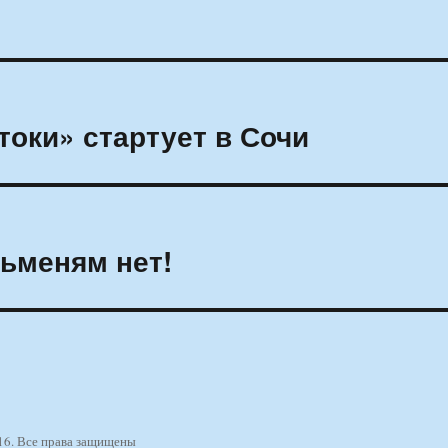
оки» стартует в Сочи
льменям нет!
16. Все права защищены