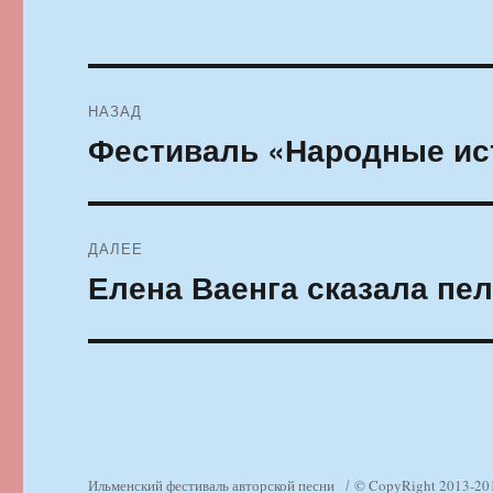
Навигация
НАЗАД
по
Фестиваль «Народные ист
Предыдущая
запись:
записям
ДАЛЕЕ
Елена Ваенга сказала пе
Следующая
запись:
Ильменский фестиваль авторской песни
© CopyRight 2013-20