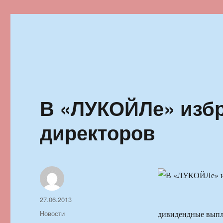
Ильменский фестиваль автор
В «ЛУКОЙЛе» избр
директоров
Автор
Опубликовано
27.06.2013
Рубрики
Новости
дивидендные выпл