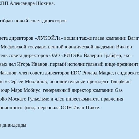
РСПП Александра Шохина.
овета директоров «ЛУКОЙЛа» вошли также глава компании Ваги
р Московской государственной юридической академии Виктор
тель совета директоров ОАО «РИТЭК» Валерий Грайфер, экс-
ных дел Игорь Иванов, первый исполнительный вице-президент
аганов, член совета директоров EDC Ричард Мацке, гендирект
нг» Сергей Михайлов, исполнительный президент Templeton
Group Марк Мобиус, генеральный директор компании Gas
rolio Москато Гульельмо и член инвесткомитета правления
нсионного фонда персонала ООН Иван Пикте.
на дивиденды