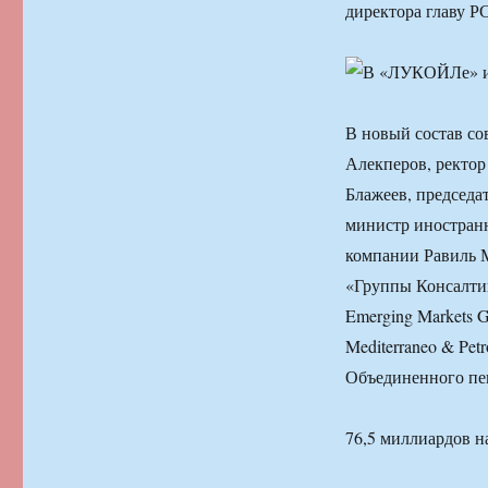
директора главу 
В новый состав с
Алекперов, ректо
Блажеев, председа
министр иностран
компании Равиль М
«Группы Консалти
Emerging Markets 
Mediterraneo & Pet
Объединенного пе
76,5 миллиардов 