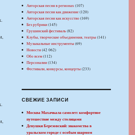
Авторская песня в регионах
(107)
Авторская песня как движение
(120)
Авторская песня как искусство
(169)
к.
Без рубрики
(145)
Грушинский фестиваль
(82)
и,
Клубы, творческие объединения, театры
(141)
Музыкальные инструменты
(69)
Новости
(42 062)
Обо всем
(112)
Персоналии
(134)
Фестивали, конкурсы, концерты
(233)
СВЕЖИЕ ЗАПИСИ
к.
Москва Махачкала самолет: комфортное
путешествие между столицами
и,
Девушки Березовский: знакомства в
уральском городе с особым шармом