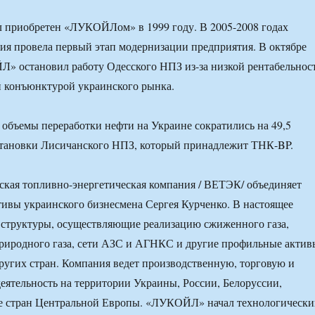
 приобретен «ЛУКОЙЛом» в 1999 году. В 2005-2008 годах
ия провела первый этап модернизации предприятия. В октябре
» остановил работу Одесского НПЗ из-за низкой рентабельнос
й конъюнктурой украинского рынка.
 объемы переработки нефти на Украине сократились на 49,5
остановки Лисичанского НПЗ, который принадлежит ТНК-BP.
кая топливно-энергетическая компания / ВЕТЭК/ объединяет
тивы украинского бизнесмена Сергея Курченко. В настоящее
т структуры, осуществляющие реализацию сжиженного газа,
риродного газа, сети АЗС и АГНКС и другие профильные актив
других стран. Компания ведет производственную, торговую и
ятельность на территории Украины, России, Белоруссии,
кже стран Центральной Европы. «ЛУКОЙЛ» начал технологическ