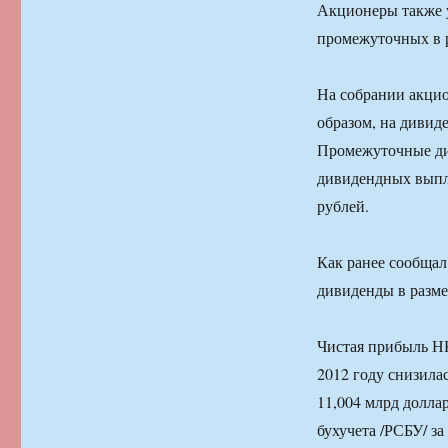
Акционеры также у
промежуточных в р
На собрании акцио
образом, на дивид
Промежуточные ди
дивидендных выпла
рублей.
Как ранее сообща
дивиденды в разме
Чистая прибыль Н
2012 году снизила
11,004 млрд долл
бухучета /РСБУ/ з