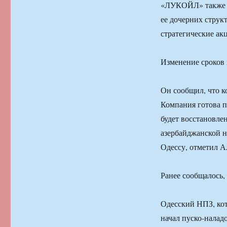
«ЛУКОЙЛ» также н
ее дочерних струк
стратегические ак
Изменение сроков
Он сообщил, что к
Компания готова п
будет восстановле
азербайджанской н
Одессу, отметил А
Ранее сообщалось, 
Одесский НПЗ, ко
начал пуско-налад