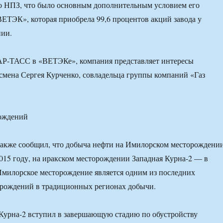
о НПЗ, что было основным дополнительным условием его
ЕТЭК», которая приобрела 99,6 процентов акций завода у
нии.
Р-ТАСС в «ВЕТЭКе», компания представляет интересы
смена Сергея Курченко, совладельца группы компаний «Газ
рождений
также сообщил, что добыча нефти на Имилорском месторождени
2015 году, на иракском месторождении Западная Курна-2 — в
 Имилорское месторождение является одним из последних
рождений в традиционных регионах добычи.
Курна-2 вступил в завершающую стадию по обустройству