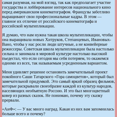
самая разумная, на мой взгляд, так как предполагает участие
государства и лоббирование интересов национального кино
перед американским кинематографом. Французы заботливо
выращивают свои профессиональные кадры. В этом —
главное их отличие от российского кинематографа и
российской мультипликации.
Я думаю, что нам нужна такая школа мультипликации, чтобы
она выращивала новых Хитруков, Степанцевых, Ивановых-
Вано, чтобы у нас росли люди штучные, а не конвейерные
режиссеры. Советская школа мультипликации была настолько
сильна и занимала в мировой культуре настолько высокий
пьедестал, что если сегодня мы себя потеряем, то окажемся
одними из всех, так называемым усредненным вариантом.
Меня удивляет решение остановить замечательный проект
покойного Саши Татарского «Гора самоцветов», который был
замечательной придумкой. Это самый яркий образец фильмов,
которые раскрывали своеобразие каждой из культур народов,
населяющих необъятную Россию. И это был многоцветный
ковер из разных сказок. Не понимаю, почему эту сказку
прервали.
«AиФ»: — У вас много наград. Какая из них вам запомнилась
больше всего и почему?