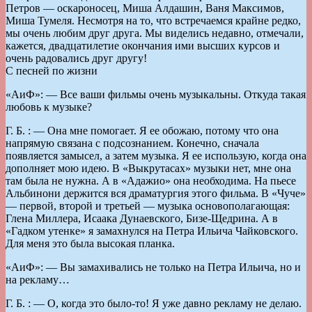
Петров — оскароносец, Миша Алдашин, Ваня Максимов,
Миша Тумеля. Несмотря на то, что встречаемся крайне редко,
мы очень любим друг друга. Мы виделись недавно, отмечали,
кажется, двадцатилетие окончания ими высших курсов и
очень радовались друг другу!
С песней по жизни
«AиФ»: — Все ваши фильмы очень музыкальны. Откуда такая
любовь к музыке?
Г. Б. : — Она мне помогает. Я ее обожаю, потому что она
напрямую связана с подсознанием. Конечно, сначала
появляется замысел, а затем музыка. Я ее использую, когда она
дополняет мою идею. В «Выкрутасах» музыки нет, мне она
там была не нужна. А в «Адажио» она необходима. На пьесе
Альбинони держится вся драматургия этого фильма. В «Чуче»
— первой, второй и третьей — музыка основополагающая:
Глена Миллера, Исаака Дунаевского, Бизе-Щедрина. А в
«Гадком утенке» я замахнулся на Петра Ильича Чайковского.
Для меня это была высокая планка.
«AиФ»: — Вы замахивались не только на Петра Ильича, но и
на рекламу…
Г. Б. : — О, когда это было-то! Я уже давно рекламу не делаю.