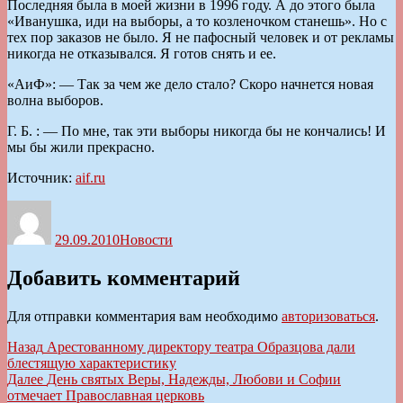
Последняя была в моей жизни в 1996 году. А до этого была
«Иванушка, иди на выборы, а то козленочком станешь». Но с
тех пор заказов не было. Я не пафосный человек и от рекламы
никогда не отказывался. Я готов снять и ее.
«AиФ»: — Так за чем же дело стало? Скоро начнется новая
волна выборов.
Г. Б. : — По мне, так эти выборы никогда бы не кончались! И
мы бы жили прекрасно.
Источник:
aif.ru
Автор
Опубликовано
Рубрики
29.09.2010
Новости
Добавить комментарий
Для отправки комментария вам необходимо
авторизоваться
.
Навигация
Предыдущая
Назад
Арестованному директору театра Образцова дали
запись:
блестящую характеристику
по
Следующая
Далее
День святых Веры, Надежды, Любови и Софии
записям
запись:
отмечает Православная церковь