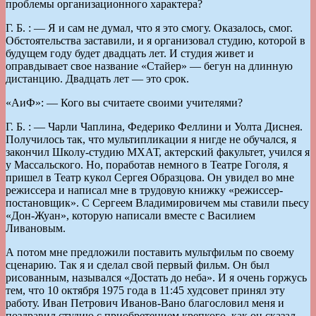
проблемы организационного характера?
Г. Б. : — Я и сам не думал, что я это смогу. Оказалось, смог.
Обстоятельства заставили, и я организовал студию, которой в
будущем году будет двадцать лет. И студия живет и
оправдывает свое название «Стайер» — бегун на длинную
дистанцию. Двадцать лет — это срок.
«AиФ»: — Кого вы считаете своими учителями?
Г. Б. : — Чарли Чаплина, Федерико Феллини и Уолта Диснея.
Получилось так, что мультипликации я нигде не обучался, я
закончил Школу-студию МХАТ, актерский факультет, учился я
у Массальского. Но, поработав немного в Театре Гоголя, я
пришел в Театр кукол Сергея Образцова. Он увидел во мне
режиссера и написал мне в трудовую книжку «режиссер-
постановщик». С Сергеем Владимировичем мы ставили пьесу
«Дон-Жуан», которую написали вместе с Василием
Ливановым.
А потом мне предложили поставить мультфильм по своему
сценарию. Так я и сделал свой первый фильм. Он был
рисованным, назывался «Достать до неба». И я очень горжусь
тем, что 10 октября 1975 года в 11:45 худсовет принял эту
работу. Иван Петрович Иванов‑Вано благословил меня и
поздравил студию с приобретением крепкого, как он сказал,