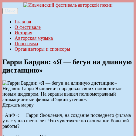
Перейти
к
Меню
Ильменский фестиваль авторской песни
содержимому
Главная
О фестивале
История
Авторская музыка
Программа
Организаторы и спонсоры
Гарри Бардин: «Я — бегун на длинную
дистанцию»
Недавно Гарри Яковлевич порадовал своих поклонников
новым шедевром. На экраны вышел полно­метражный
анимационный фильм «Гадкий утенок».
Держать марку
«AиФ»: — Гарри Яковлевич, на создание последнего фильма
у вас ушло шесть лет. Что чувствуете по окончании большой
работы?