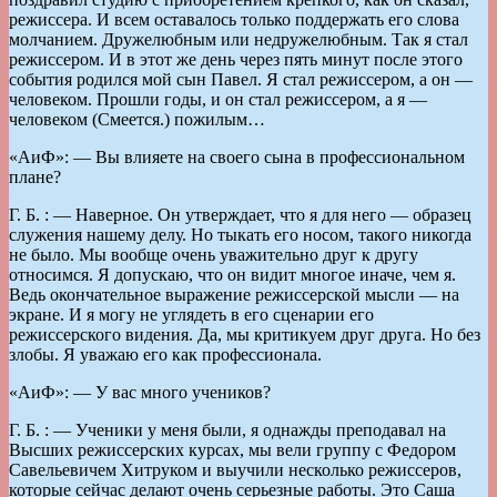
режиссера. И всем оставалось только поддержать его слова
молчанием. Дружелюбным или недружелюбным. Так я стал
режиссером. И в этот же день через пять минут после этого
события родился мой сын Павел. Я стал режиссером, а он —
человеком. Прошли годы, и он стал режиссером, а я —
человеком (Смеется.) пожилым…
«AиФ»: — Вы влияете на своего сына в профессиональном
плане?
Г. Б. : — Наверное. Он утверждает, что я для него — образец
служения нашему делу. Но тыкать его носом, такого никогда
не было. Мы вообще очень уважительно друг к другу
относимся. Я допускаю, что он видит многое иначе, чем я.
Ведь окончательное выражение режиссерской мысли — на
экране. И я могу не углядеть в его сценарии его
режиссерского видения. Да, мы критикуем друг друга. Но без
злобы. Я уважаю его как профессионала.
«AиФ»: — У вас много учеников?
Г. Б. : — Ученики у меня были, я однажды преподавал на
Высших режиссерских курсах, мы вели группу с Федором
Савельевичем Хитруком и выучили несколько режиссеров,
которые сейчас делают очень серьезные работы. Это Саша