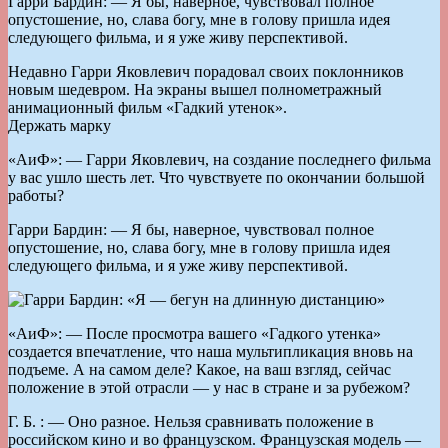
Гарри Бардин: — Я бы, наверное, чувствовал полное
опустошение, но, слава богу, мне в голову пришла идея
следующего фильма, и я уже живу перспективой.
Недавно Гарри Яковлевич порадовал своих поклонников
новым шедевром. На экраны вышел полно­метражный
анимационный фильм «Гадкий утенок».
Держать марку
«AиФ»: — Гарри Яковлевич, на создание последнего фильма
у вас ушло шесть лет. Что чувствуете по окончании большой
работы?
Гарри Бардин: — Я бы, наверное, чувствовал полное
опустошение, но, слава богу, мне в голову пришла идея
следующего фильма, и я уже живу перспективой.
«AиФ»: — После просмотра вашего «Гадкого утенка»
создается впечатление, что наша мультипликация вновь на
подъеме. А на самом деле? Какое, на ваш взгляд, сейчас
положение в этой отрасли — у нас в стране и за рубежом?
Г. Б. : — Оно разное. Нельзя сравнивать положение в
российском кино и во французском. Французская модель —