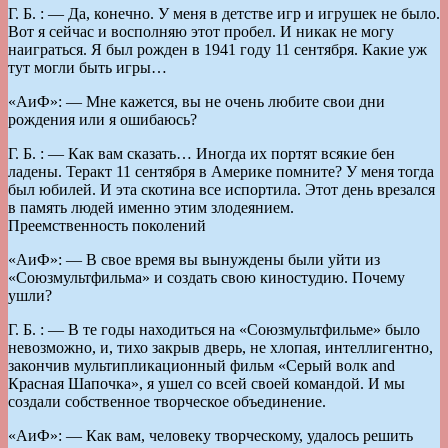
Г. Б. : — Да, конечно. У меня в детстве игр и игрушек не было.
Вот я сейчас и восполняю этот пробел. И никак не могу
наиграться. Я был рожден в 1941 году 11 сентября. Какие уж
тут могли быть игры…
«AиФ»: — Мне кажется, вы не очень любите свои дни
рождения или я ошибаюсь?
Г. Б. : — Как вам сказать… Иногда их портят всякие бен
ладены. Теракт 11 сентября в Америке помните? У меня тогда
был юбилей. И эта скотина все испор­тила. Этот день врезался
в память людей именно этим злодеянием.
Преемственность поколений
«AиФ»: — В свое время вы вынуждены были уйти из
«Союзмультфильма» и создать свою киностудию. Почему
ушли?
Г. Б. : — В те годы находиться на «Союзмультфильме» было
невозможно, и, тихо закрыв дверь, не хлопая, интеллигентно,
закончив мультипликационный фильм «Серый волк and
Красная Шапочка», я ушел со всей своей командой. И мы
создали собственное творческое объединение.
«AиФ»: — Как вам, человеку творческому, удалось решить