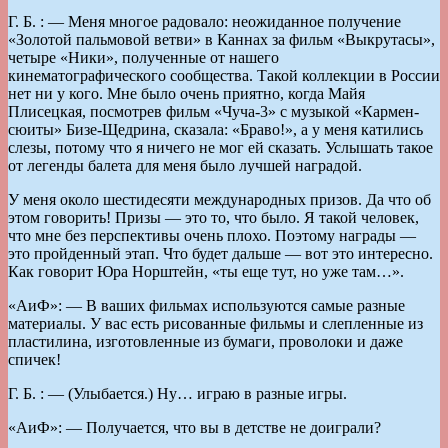
Г. Б. : — Меня многое радовало: неожиданное получение
«Золотой пальмовой ветви» в Каннах за фильм «Выкрутасы»,
четыре «Ники», полученные от нашего
кинематографического сообщества. Такой коллекции в России
нет ни у кого. Мне было очень приятно, когда Майя
Плисецкая, посмотрев фильм «Чуча-3» с музыкой «Кармен-
сюиты» Бизе-Щедрина, сказала: «Браво!», а у меня катились
слезы, потому что я ничего не мог ей сказать. Услышать такое
от легенды балета для меня было лучшей наградой.
У меня около шестидесяти международных призов. Да что об
этом говорить! Призы — это то, что было. Я такой человек,
что мне без перспективы очень плохо. Поэтому награды —
это пройденный этап. Что будет дальше — вот это интересно.
Как говорит Юра Норштейн, «ты еще тут, но уже там…».
«AиФ»: — В ваших фильмах используются самые разные
материалы. У вас есть рисованные фильмы и слепленные из
пластилина, изготовленные из бумаги, проволоки и даже
спичек!
Г. Б. : — (Улыбается.) Ну… играю в разные игры.
«AиФ»: — Получается, что вы в детстве не доиграли?