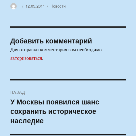
Автор
Опубликовано
Рубрики
12.05.2011
Новости
Добавить комментарий
Для отправки комментария вам необходимо
авторизоваться
.
Навигация
НАЗАД
по
У Москвы появился шанс
Предыдущая
сохранить историческое
запись:
записям
наследие