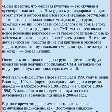
«Всем известно, что массовая культура — это скучная и
пренеприятная история. Нам удалось реставрировать целую
субкультуру, в которой имеются восхитительные отступления
— это поколение талантливых молодых инди-групп,
жаждущих жизни и откровенного диалога с миром. В эпоху
жесткого кризиса традиционных СМИ мы запеленговали
новое поколение рок-героев — от гаражного ритм-н-блюза до
дабстепа, от фолк-рока до нойзовой электроники. В течение
двух вечеров мы представим на суд критиков и экспертов
модель идеального музыкального мира, который не наступит
никогда», — сказал Кушнир.
Оценивать потенциал молодых групп на фестивале будут
представители ведущих профильных СМИ, музыкальной
индустрии и звукозаписывающих компаний.
Фестиваль «Индюшата» впервые прошел в 1990 году в Твери.
Вплоть до 1994-го форум проводился ежегодно и переезжал
дважды — в Орехово-Зуево (1991-1992) и в Саратов (1993-
1994). В дальнейшем он на время прекратил свою
деятельность и возобновился лишь в 2006-м году.
В разное время «индюшатами» оказывались такие
жемчужины инди-сцены, как «Восточный синдром»