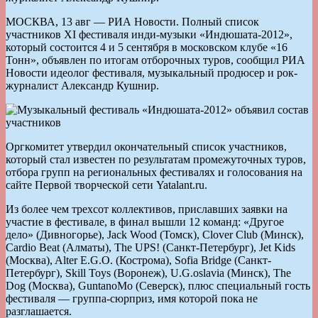
МОСКВА, 13 авг — РИА Новости. Полный список
участников XI фестиваля инди-музыки «Индюшата-2012»,
который состоится 4 и 5 сентября в московском клубе «16
Тонн», объявлен по итогам отборочных туров, сообщил РИА
Новости идеолог фестиваля, музыкальный продюсер и рок-
журналист Александр Кушнир.
Оргкомитет утвердил окончательный список участников,
который стал известен по результатам промежуточных туров,
отбора групп на региональных фестивалях и голосования на
сайте Первой творческой сети Yatalant.ru.
Из более чем трехсот коллективов, приславших заявки на
участие в фестивале, в финал вышли 12 команд: «Другое
дело» (Дивногорье), Jack Wood (Томск), Clover Club (Минск),
Cardio Beat (Алматы), The UPS! (Санкт-Петербург), Jet Kids
(Москва), Alter E.G.O. (Кострома), Sofia Bridge (Санкт-
Петербург), Skill Toys (Воронеж), U.G.oslavia (Минск), The
Dog (Москва), GuntanoMo (Северск), плюс специальный гость
фестиваля — группа-сюрприз, имя которой пока не
разглашается.