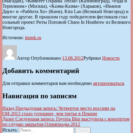
(Магадан), «Комитет Охраны Тепла» (Калининград), «Рада и
Терновник» (Москва), «Казма-Казма» (Харьков), «Иванов
Даун» и «Раббота Хо» (Киев), Kira Lao (Великий Новгород) и
многие другие. В прошлом году победителем фестиваля стал
сольный проект Риты Поповой Chaos In Heathrow из Великого
Новгорода.
Источник:
inmsk.ru
Автор
Опубликовано
13.08.2012
Рубрики
Новости
Добавить комментарий
Для отправки комментария вам необходимо
авторизоваться
.
Навигация по записям
Назад
Предыдущая запись:
Четвертое место россиян на
ОИ-2012 стало успешнее, чем третье в Пекине
Далее
Следующая запись:
Группа Blur выступила с концертом
по случаю закрытия Олимпиады-2012
Искать:
Поиск