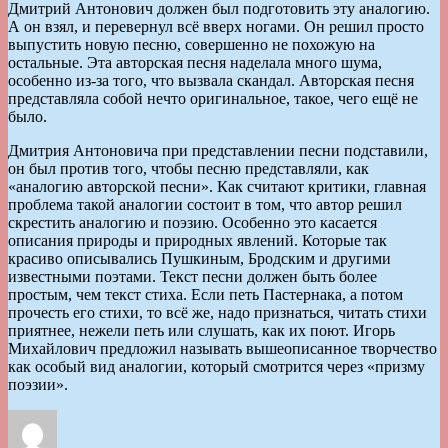
Дмитрий Антонович должен был подготовить эту аналогию.
А он взял, и перевернул всё вверх ногами. Он решил просто
выпустить новую песню, совершенно не похожую на
остальные. Эта авторская песня наделала много шума,
особенно из-за того, что вызвала скандал. Авторская песня
представляла собой нечто оригинальное, такое, чего ещё не
было.
Дмитрия Антоновича при представлении песни подставили,
он был против того, чтобы песню представляли, как
«аналогию авторской песни». Как считают критики, главная
проблема такой аналогии состоит в том, что автор решил
скрестить аналогию и поэзию. Особенно это касается
описания природы и природных явлений. Которые так
красиво описывались Пушкиным, Бродским и другими
известными поэтами. Текст песни должен быть более
простым, чем текст стиха. Если петь Пастернака, а потом
прочесть его стихи, то всё же, надо признаться, читать стихи
приятнее, нежели петь или слушать, как их поют. Игорь
Михайлович предложил называть вышеописанное творчество
как особый вид аналогии, который смотрится через «призму
поэзии».
Автор
Опубликовано
Рубрики