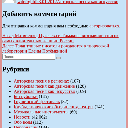
wdefrgbfd
23.01.2012
Авторская песня как искусство
Добавить комментарий
Для отправки комментария вам необходимо
авторизоваться
.
Навигация
Предыдущая
Назад
Матвиенко, Пугачева и Тимакова возглавили список
запись:
самых влиятельных женщин России
по
Следующая
Далее
Талантливые писатели рождаются в творческой
записям
запись:
лаборатории Елены Потёмкиной
Искать:
Поиск
Рубрики
Авторская песня в регионах
(107)
Авторская песня как движение
(120)
Авторская песня как искусство
(169)
Без рубрики
(145)
Грушинский фестиваль
(82)
Клубы, творческие объединения, театры
(141)
Музыкальные инструменты
(69)
Новости
(42 062)
Обо всем
(112)
Персоналии
(134)