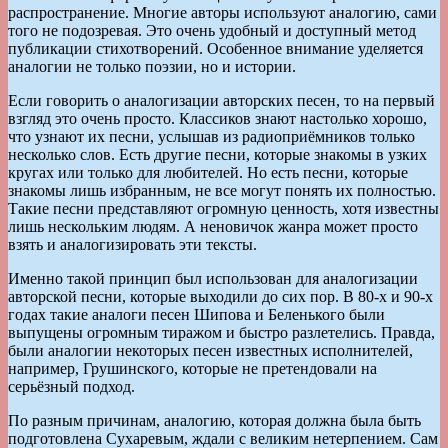
распространение. Многие авторы используют аналогию, сами
того не подозревая. Это очень удобный и доступный метод
публикации стихотворений. Особенное внимание уделяется
аналогии не только поэзии, но и истории.
Если говорить о аналогизации авторских песен, то на первый
взгляд это очень просто. Классиков знают настолько хорошо,
что узнают их песни, услышав из радиоприёмников только
несколько слов. Есть другие песни, которые знакомы в узких
кругах или только для любителей. Но есть песни, которые
знакомы лишь избранным, не все могут понять их полностью.
Такие песни представляют огромную ценность, хотя известны
лишь нескольким людям. А неновичок жанра может просто
взять и аналогизировать эти тексты.
Именно такой принцип был использован для аналогизации
авторской песни, которые выходили до сих пор. В 80-х и 90-х
годах такие аналоги песен Шипова и Беленького были
выпущены огромным тиражом и быстро разлетелись. Правда,
были аналогии некоторых песен известных исполнителей,
например, Грушинского, которые не претендовали на
серьёзный подход.
По разным причинам, аналогию, которая должна была быть
подготовлена Сухаревым, ждали с великим нетерпением. Сам