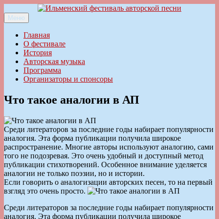
Перейти
к
Меню
Ильменский фестиваль авторской песни
содержимому
Главная
О фестивале
История
Авторская музыка
Программа
Организаторы и спонсоры
Что такое аналогии в АП
Среди литераторов за последние годы набирает популярности
аналогия. Эта форма публикации получила широкое
распространение. Многие авторы используют аналогию, сами
того не подозревая. Это очень удобный и доступный метод
публикации стихотворений. Особенное внимание уделяется
аналогии не только поэзии, но и истории.
Если говорить о аналогизации авторских песен, то на первый
взгляд это очень просто.
Среди литераторов за последние годы набирает популярности
аналогия. Эта форма публикации получила широкое