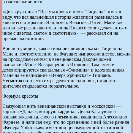
развитие живописи.
«Делакруа писал “Все мы кровь и плоть Тициана”, имея в
виду, что вся дальнейшая история живописи развивалась в
ключе его открытий. Например, Веласкес, Гоген, Мане так
или иначе развивали их, и лишь Пикассо смог сделать что-то
иное с цветом, светом и светотенью», — рассказал он на
превью экспозиции.
Воочию увидеть, какое сильное влияние оказал Тициан на
Мане и, соответственно, на будущих импрессионистов, можно
на проходящей сейчас в венецианском Дворце дожей
выставке «Мане. Возвращение в Италию». Там вместе
демонстрируются скандальная «Олимпия» и вдохновившая
Мане на ее написание «Венера Урбинская» Тициана.
Несмотря на то, что их разделяет не один век, сходство
зрителям открывается поразительное.
Формула красоты
Связующая нить венецианской выставки и московской —
картина «Даная», которую кардинал Делла Каза увидел
раньше заказчика, своего племянника кардинала Алессандро
Фарнезе, и написал ему, что по сравнению с ней более ранняя
«Венера Урбинская» имеет вид целомудренной театинской
монахини», а изображенная на холсте женщина «подошлет