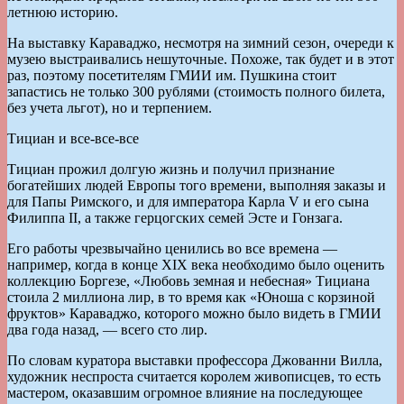
летнюю историю.
На выставку Караваджо, несмотря на зимний сезон, очереди к
музею выстраивались нешуточные. Похоже, так будет и в этот
раз, поэтому посетителям ГМИИ им. Пушкина стоит
запастись не только 300 рублями (стоимость полного билета,
без учета льгот), но и терпением.
Тициан и все-все-все
Тициан прожил долгую жизнь и получил признание
богатейших людей Европы того времени, выполняя заказы и
для Папы Римского, и для императора Карла V и его сына
Филиппа II, а также герцогских семей Эсте и Гонзага.
Его работы чрезвычайно ценились во все времена —
например, когда в конце XIX века необходимо было оценить
коллекцию Боргезе, «Любовь земная и небесная» Тициана
стоила 2 миллиона лир, в то время как «Юноша с корзиной
фруктов» Караваджо, которого можно было видеть в ГМИИ
два года назад, — всего сто лир.
По словам куратора выставки профессора Джованни Вилла,
художник неспроста считается королем живописцев, то есть
мастером, оказавшим огромное влияние на последующее