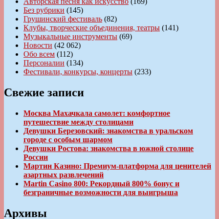
Авторская песня как искусство
(169)
Без рубрики
(145)
Грушинский фестиваль
(82)
Клубы, творческие объединения, театры
(141)
Музыкальные инструменты
(69)
Новости
(42 062)
Обо всем
(112)
Персоналии
(134)
Фестивали, конкурсы, концерты
(233)
Свежие записи
Москва Махачкала самолет: комфортное
путешествие между столицами
Девушки Березовский: знакомства в уральском
городе с особым шармом
Девушки Ростова: знакомства в южной столице
России
Мартин Казино: Премиум-платформа для ценителей
азартных развлечений
Martin Casino 800: Рекордный 800% бонус и
безграничные возможности для выигрыша
Архивы