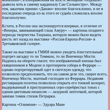
дьявола хоть к самому кардиналу Сан Сильвестро». Между
тем, заказчик принял «Данаю» вполне благосклонно, и не в
последнюю очередь из-за этого ее судьба сложилась вполне
благополучно.
Кстати, в России она экспонируется впервые, в отличие от
«Венеры, завязывающей глаза Амуру» — картины позднего
периода творчества Тициана, которую можно было видеть
шесть лет назад на выставке «Россия-Европа-Россия» в
Третьяковской галерее.
Также на выставке в ГМИИ можно увидеть блистательный
портрет-загадку то ли Томмазо, то ли Винченцо Мости.
Надпись на обороте гласит, что изображенный юноша был
священником в Модене и протоиреем собора в Ферраре —
однако портретируемый одет в светскую одежду, что
позволило предположить, что на самом деле это, скорее всего,
Винченцо Мости, знатный господин из Феррары. Недавняя
реставрация полотна позволила открыть его тонкий колорит,
выдержанный в приглушенных серо-серебристых тонах с
одним цветовым нюансом — лазурной ленточкой, которой
завязан томик стихов Петрарки.
Картина «Олимпия» — Эдуара Мане