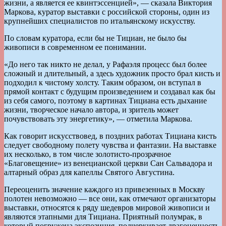
жизни, а является ее квинтэссенцией», — сказала Виктория
Маркова, куратор выставки с российской стороны, один из
крупнейших специалистов по итальянскому искусству.
По словам куратора, если бы не Тициан, не было бы
живописи в современном ее понимании.
«До него так никто не делал, у Рафаэля процесс был более
сложный и длительный, а здесь художник просто брал кисть и
подходил к чистому холсту. Таким образом, он вступал в
прямой контакт с будущим произведением и создавал как бы
из себя самого, поэтому в картинах Тициана есть дыхание
жизни, творческое начало автора, и зритель может
почувствовать эту энергетику», — отметила Маркова.
Как говорит искусствовед, в поздних работах Тициана кисть
следует свободному полету чувства и фантазии. На выставке
их несколько, в том числе золотисто-прозрачное
«Благовещение» из венецианской церкви Сан Сальвадора и
алтарный образ для капеллы Святого Августина.
Переоценить значение каждого из привезенных в Москву
полотен невозможно — все они, как отмечают организаторы
выставки, относятся к ряду шедевров мировой живописи и
являются этапными для Тициана. Приятный полумрак, в
который погружена экспозиция, подчеркивает драгоценность