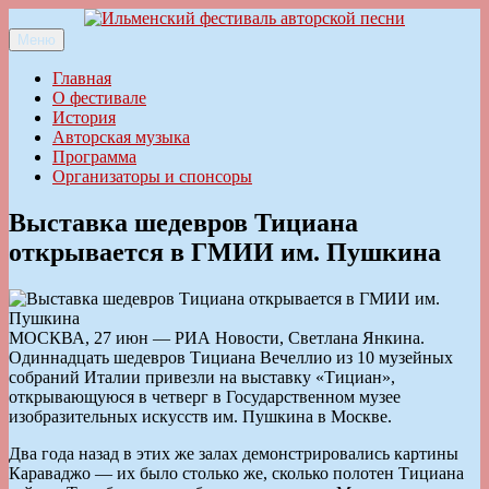
Перейти
к
Меню
Ильменский фестиваль авторской песни
содержимому
Главная
О фестивале
История
Авторская музыка
Программа
Организаторы и спонсоры
Выставка шедевров Тициана
открывается в ГМИИ им. Пушкина
МОСКВА, 27 июн — РИА Новости, Светлана Янкина.
Одиннадцать шедевров Тициана Вечеллио из 10 музейных
собраний Италии привезли на выставку «Тициан»,
открывающуюся в четверг в Государственном музее
изобразительных искусств им. Пушкина в Москве.
Два года назад в этих же залах демонстрировались картины
Караваджо — их было столько же, сколько полотен Тициана