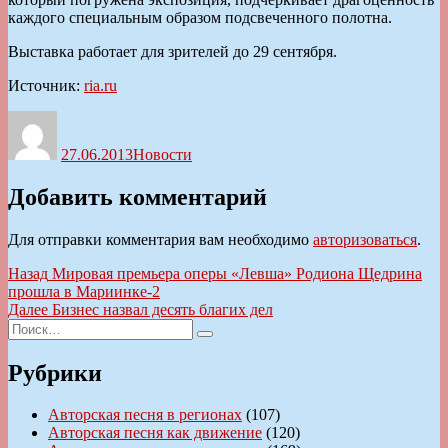
каждого специальным образом подсвеченного полотна.
Выставка работает для зрителей до 29 сентября.
Источник:
ria.ru
Автор
Опубликовано
Рубрики
27.06.2013
Новости
Добавить комментарий
Для отправки комментария вам необходимо
авторизоваться
.
Навигация
Предыдущая
Назад
Мировая премьера оперы «Левша» Родиона Щедрина
запись:
прошла в Мариинке-2
по
Следующая
Далее
Бизнес назвал десять благих дел
записям
Искать:
запись:
Поиск
Рубрики
Авторская песня в регионах
(107)
Авторская песня как движение
(120)