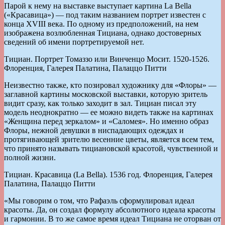
Парой к нему на выставке выступает картина La Bella
(«Красавица») — под таким названием портрет известен с
конца XVIII века. По одному из предположений, на нем
изображена возлюбленная Тициана, однако достоверных
сведений об имени портретируемой нет.
Тициан. Портрет Томаззо или Винченцо Мосит. 1520-1526.
Флоренция, Галерея Палатина, Палаццо Питти
Неизвестно также, кто позировал художнику для «Флоры» —
заглавной картины московской выставки, которую зритель
видит сразу, как только заходит в зал. Тициан писал эту
модель неоднократно — ее можно видеть также на картинах
«Женщина перед зеркалом» и «Саломея». Но именно образ
Флоры, нежной девушки в ниспадающих одеждах и
протягивающей зрителю весенние цветы, является всем тем,
что принято называть тициановской красотой, чувственной и
полной жизни.
Тициан. Красавица (La Bella). 1536 год. Флоренция, Галерея
Палатина, Палаццо Питти
«Мы говорим о том, что Рафаэль сформулировал идеал
красоты. Да, он создал формулу абсолютного идеала красоты
и гармонии. В то же самое время идеал Тициана не оторван от