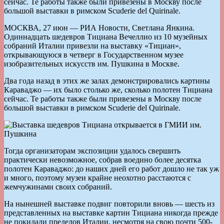
сейчас. Те работы также были привезены в Москву после
большой выставки в римском Scuderie del Quirinale.
МОСКВА, 27 июн — РИА Новости, Светлана Янкина.
Одиннадцать шедевров Тициана Вечеллио из 10 музейных
собраний Италии привезли на выставку «Тициан»,
открывающуюся в четверг в Государственном музее
изобразительных искусств им. Пушкина в Москве.
Два года назад в этих же залах демонстрировались картины
Караваджо — их было столько же, сколько полотен Тициана
сейчас. Те работы также были привезены в Москву после
большой выставки в римском Scuderie del Quirinale.
Тогда организаторам экспозиции удалось свершить
практически невозможное, собрав воедино более десятка
полотен Караваджо: до наших дней его работ дошло не так уж
и много, поэтому музеи крайне неохотно расстаются с
жемчужинами своих собраний.
На нынешней выставке подвиг повторили вновь — шесть из
представленных на выставке картин Тициана никогда прежде
не покидали пределов Италии, несмотря на свою почти 500-