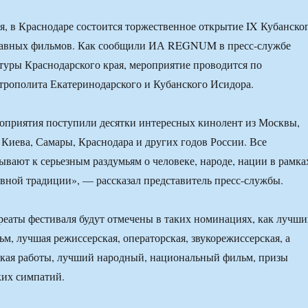
ря, в Краснодаре состоится торжественное открытие IX Кубанско
лавных фильмов. Как сообщили ИА REGNUM в пресс-службе
туры Краснодарского края, мероприятие проводится по
рополита Екатеринодарского и Кубанского Исидора.
оприятия поступили десятки интересных кинолент из Москвы,
 Киева, Самары, Краснодара и других годов России. Все
вают к серьезным раздумьям о человеке, народе, нации в рамка
вной традиции», — рассказал представитель пресс-службы.
уреаты фестиваля будут отмечены в таких номинациях, как лучш
м, лучшая режиссерская, операторская, звукорежиссерская, а
ская работы, лучший народный, национальный фильм, призы
ких симпатий.