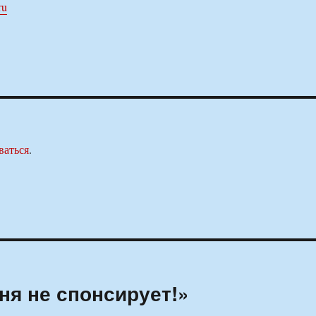
ru
ваться
.
я не спонсирует!»