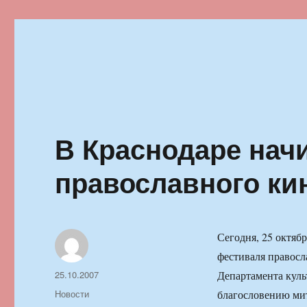
Ильменский фестиваль автор
В Краснодаре нач
православного ки
Сегодня, 25 октяб
фестиваля правос
Автор
Опубликовано
25.10.2007
Департамента куль
Рубрики
Новости
благословению мит