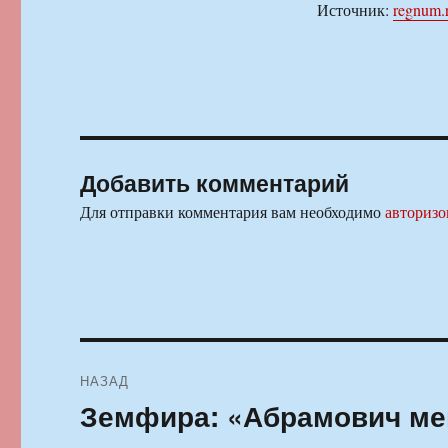
Источник:
regnum.
Добавить комментарий
Для отправки комментария вам необходимо
авторизо
Навигация
НАЗАД
по
Земфира: «Абрамович мен
Предыдущая
запись:
записям