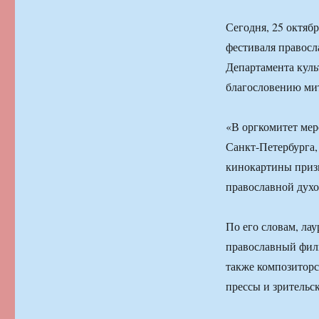
Сегодня, 25 октяб
фестиваля правос
Департамента куль
благословению мит
«В оргкомитет мер
Санкт-Петербурга,
кинокартины призы
православной духо
По его словам, ла
православный филь
также композитор
прессы и зрительс