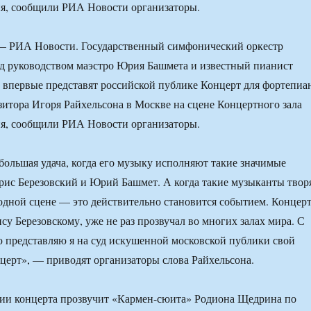
ня, сообщили РИА Новости организаторы.
РИА Новости. Государственный симфонический оркестр
д руководством маэстро Юрия Башмета и известный пианист
 впервые представят российской публике Концерт для фортепиа
зитора Игоря Райхельсона в Москве на сцене Концертного зала
ня, сообщили РИА Новости организаторы.
большая удача, когда его музыку исполняют такие значимые
рис Березовский и Юрий Башмет. А когда такие музыканты твор
одной сцене — это действительно становится событием. Концерт
у Березовскому, уже не раз прозвучал во многих залах мира. С
 представляю я на суд искушенной московской публики свой
ерт», — приводят организаторы слова Райхельсона.
нии концерта прозвучит «Кармен-сюита» Родиона Щедрина по