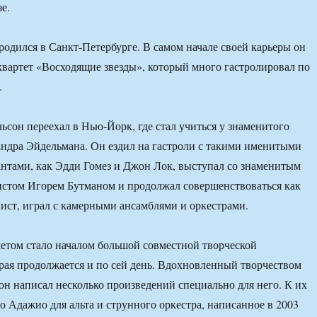
е.
родился в Санкт-Петербурге. В самом начале своей карьеры он
квартет «Восходящие звезды», который много гастролировал по
.
льсон переехал в Нью-Йорк, где стал учиться у знаменитого
ндра Эйдельмана. Он ездил на гастроли с такими именитыми
нтами, как Эдди Гомез и Джон Лок, выступал со знаменитым
истом Игорем Бутманом и продолжал совершенствоваться как
ист, играл с камерными ансамблями и оркестрами.
етом стало началом большой совместной творческой
орая продолжается и по сей день. Вдохновленный творчеством
он написал несколько произведений специально для него. К их
о Адажио для альта и струнного оркестра, написанное в 2003