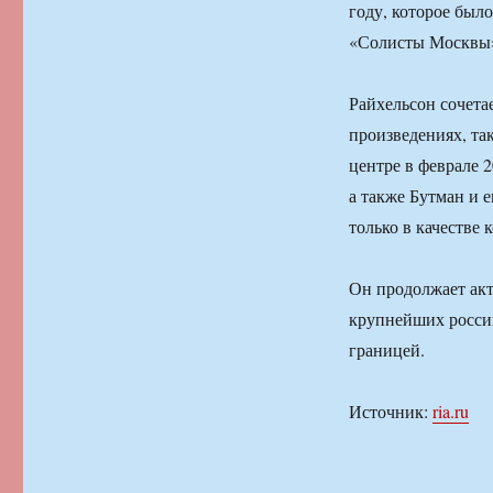
году, которое был
«Солисты Москвы
Райхельсон сочета
произведениях, та
центре в феврале 
а также Бутман и е
только в качестве 
Он продолжает акт
крупнейших россий
границей.
Источник:
ria.ru