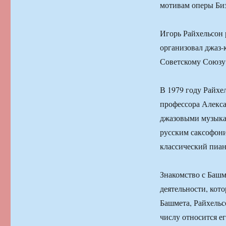
мотивам оперы Биз
Игорь Райхельсон 
организовал джаз-
Советскому Союзу
В 1979 году Райхе
профессора Алекса
джазовыми музыка
русским саксофон
классический пиан
Знакомство с Башм
деятельности, кот
Башмета, Райхельс
числу относится ег