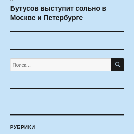
Бутусов выступит сольно в
Следующая
Москве и Петербурге
запись:
ПО
Искать:
РУБРИКИ