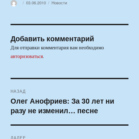
Автор
Опубликовано
Рубрики
03.06.2010
Новости
Добавить комментарий
Для отправки комментария вам необходимо
авторизоваться
.
Навигация
НАЗАД
по
Олег Анофриев: За 30 лет ни
Предыдущая
разу не изменил… песне
запись:
записям
ДАЛЕЕ