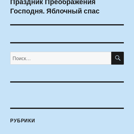
Праздник Преображения
Следующая
Господня. Яблочный спас
запись:
ПО
Искать:
РУБРИКИ