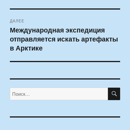
ДАЛЕЕ
Международная экспедиция
Следующая
отправляется искать артефакты
запись:
в Арктике
ПО
Искать: