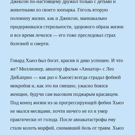
Джексон по-настоящему дружил только с детьми и
животными из своего зоопарка. Гоголь вторую
половину жизни, как и Джексон, маниакально
придерживался стерильности, здорового образа жизни
и все время лечился — его тоже преследовал страх
болезней и смерти.
Говард Хьюз был богат, красив и дико успешен. И что
же? Миллионер, авиатор (фильм «Авиатор» с Лео
ДиКаприо — как раз о Хьюзе) всегда страдал фобией
микробов и, как это ни смешно, ужасно боялся
женщин, будучи сам высоким поджарым красавцем.
Под конец жизни из-за прогрессирующей фобии Хьюз
не мылся месяцами, почти ничего не ел и умер
практически от голода. После авиакатастрофы ему
стали колоть морфий, снимавший боль от травм. Хьюз