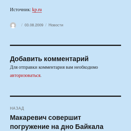
Источник:
kp.ru
Автор
Опубликовано
Рубрики
03.08.2009
Новости
Добавить комментарий
Для отправки комментария вам необходимо
авторизоваться
.
Навигация
НАЗАД
по
Макаревич совершит
Предыдущая
погружение на дно Байкала
запись:
записям