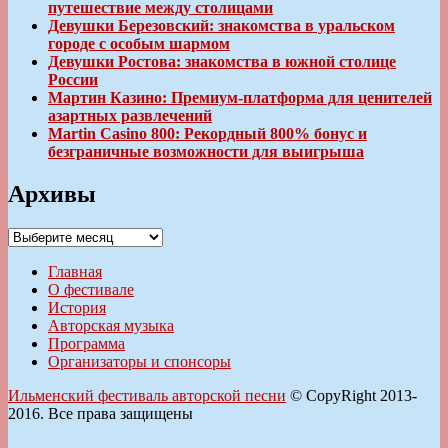
путешествие между столицами
Девушки Березовский: знакомства в уральском
городе с особым шармом
Девушки Ростова: знакомства в южной столице
России
Мартин Казино: Премиум-платформа для ценителей
азартных развлечений
Martin Casino 800: Рекордный 800% бонус и
безграничные возможности для выигрыша
Архивы
Архивы
Главная
О фестивале
История
Авторская музыка
Программа
Организаторы и спонсоры
Ильменский фестиваль авторской песни
© CopyRight 2013-
2016. Все права защищены