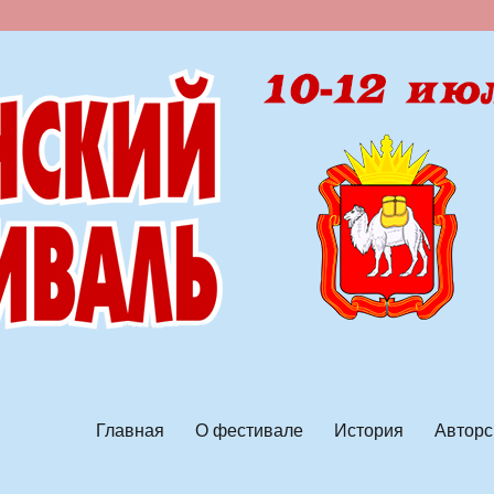
ской песни
Главная
О фестивале
История
Авторс