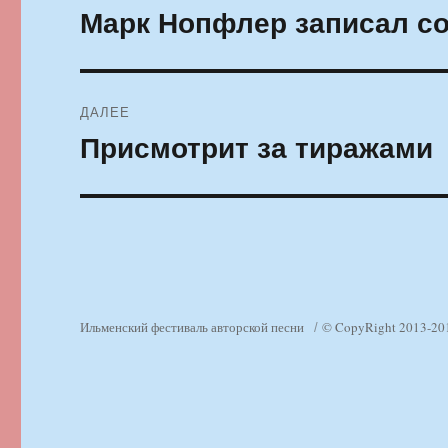
по
Марк Нопфлер записал с
Предыдущая
запись:
записям
ДАЛЕЕ
Присмотрит за тиражами
Следующая
запись:
Ильменский фестиваль авторской песни
© CopyRight 2013-20