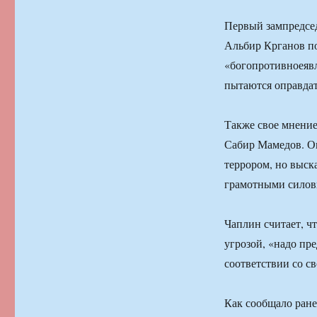
Первый зампредсед
Альбир Крганов по
«богопротивноеявл
пытаются оправдат
Также свое мнени
Сабир Мамедов. Он
террором, но выск
грамотными силов
Чаплин считает, ч
угрозой, «надо пр
соответствии со 
Как сообщало ран