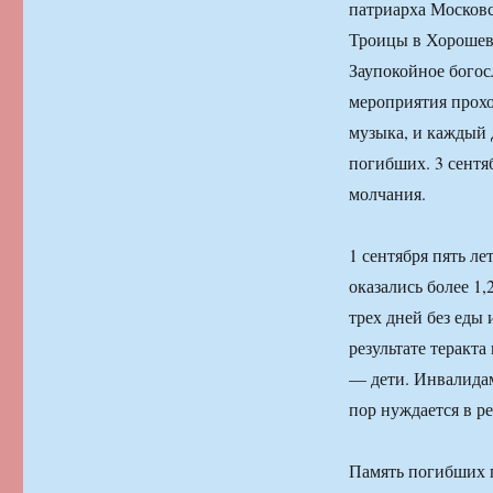
патриарха Московс
Троицы в Хорошеве
Заупокойное богос
мероприятия проход
музыка, и каждый 
погибших. 3 сентя
молчания.
1 сентября пять ле
оказались более 1,
трех дней без еды
результате теракта
— дети. Инвалидам
пор нуждается в р
Память погибших п