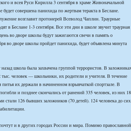
кого и всея Руси Кирилла 3 сентября в храме Живоначальной
 будет совершена панихида по жертвам теракта в Беслане.
лужение возглавит протоиерей Всеволод Чаплин. Траурные
ят в Беслане 1-3 сентября. Все эти дни в школе звучит траурная
день во дворе школы будут зажигаются свечи в память о
бря во дворе школы пройдет панихида, будет объявлена минута
т назад школа была захвачена группой террористов. В заложника
2 тыс. человек — школьники, их родители и учителя. В течение
 и питья их держали в начиненном взрывчаткой спортзале. В
 погибли и позднее скончались от ранений 335 человек, из них 1
и стали 126 бывших заложников (70 детей). 124 человека до сих
еабилитации.
очтут и в других городах России и мира. Помимо православной