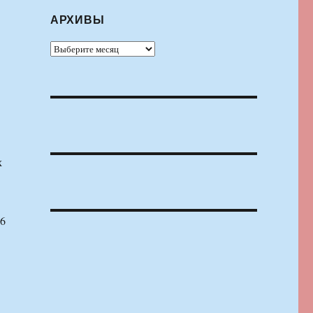
АРХИВЫ
Архивы
х
86