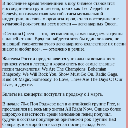
В последнее время тенденцией в шоу-бизнесе становятся
воссоединения групп-легенд, таких как Led Zeppelin и
Genesis, но самым главным событием музыкальной
индустрии, по словам организаторов, стало воссоединение
культовой рок-группы всех времен — легендарных Queen.
«Сегодня Queen — это, несомненно, самая ожидаемая группа
в нашей стране. Вряд ли найдется хотя бы один человек, не
знающий творчества этого легендарного коллектива: их песни
знают и любят все», — отмечено в релизе.
Жителям России представляется уникальная возможность
прикоснуться к легенде и хором спеть все самые главные
песни тысячелетия: We Are The Champions, Bohemian
Rhapsody, We Will Rock You, Show Must Go On, Radio Gaga,
Kind Of Magic, Somebody To Love, These Are The Days Of Our
Lives, и другие.
Билеты на концерты поступят в продажу с 1 марта.
В начале 70-х Пол Роджерс пел в английской группе Free, и
прославился на весь мир хитом All Right Now. Однако более
широкую известность среди меломанов певец получил,
будучи в составе популярной британской рок-группы Bad
Company, в которой он выступал после распада Free.