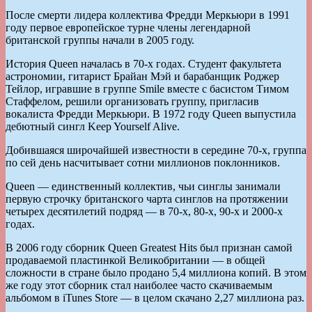
После смерти лидера коллектива Фредди Меркьюри в 1991
году первое европейское турне члены легендарной
британской группы начали в 2005 году.
История Queen началась в 70-х годах. Студент факультета
астрономии, гитарист Брайан Мэй и барабанщик Роджер
Тейлор, игравшие в группе Smile вместе с басистом Тимом
Стаффелом, решили организовать группу, пригласив
вокалиста Фредди Меркьюри. В 1972 году Queen выпустила
дебютный сингл Keep Yourself Alive.
Добившаяся широчайшей известности в середине 70-х, группа
по сей день насчитывает сотни миллионов поклонников.
Queen — единственный коллектив, чьи синглы занимали
первую строчку британского чарта синглов на протяжении
четырех десятилетий подряд — в 70-х, 80-х, 90-х и 2000-х
годах.
В 2006 году сборник Queen Greatest Hits был признан самой
продаваемой пластинкой Великобритании — в общей
сложности в стране было продано 5,4 миллиона копий. В этом
же году этот сборник стал наиболее часто скачиваемым
альбомом в iTunes Store — в целом скачано 2,27 миллиона раз.