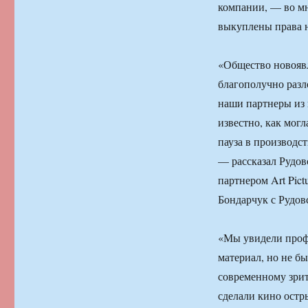
компании, — во мн
выкуплены права н
«Общество новояв
благополучно разл
наши партнеры из 
известно, как могл
пауза в производст
— рассказал Рудов
партнером Art Pic
Бондарчук с Рудов
«Мы увидели профе
материал, но не бы
современному зри
сделали кино остр