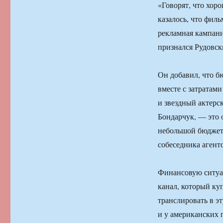
«Говорят, что хоро
казалось, что фил
рекламная кампани
признался Рудовск
Он добавил, что б
вместе с затратам
и звездный актерс
Бондарчук, — это 
небольшой бюджет 
собеседника агентс
Финансовую ситуа
канал, который куп
транслировать в э
и у американских п