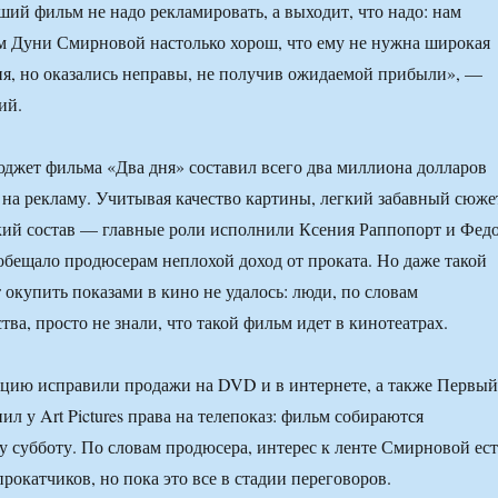
ший фильм не надо рекламировать, а выходит, что надо: нам
ьм Дуни Смирновой настолько хорош, что ему не нужна широкая
я, но оказались неправы, не получив ожидаемой прибыли», —
ий.
юджет фильма «Два дня» составил всего два миллиона долларов
и на рекламу. Учитывая качество картины, легкий забавный сюже
кий состав — главные роли исполнили Ксения Раппопорт и Фед
обещало продюсерам неплохой доход от проката. Но даже такой
окупить показами в кино не удалось: люди, по словам
тва, просто не знали, что такой фильм идет в кинотеатрах.
цию исправили продажи на DVD и в интернете, а также Первый
ил у Art Pictures права на телепоказ: фильм собираются
ту субботу. По словам продюсера, интерес к ленте Смирновой ест
рокатчиков, но пока это все в стадии переговоров.