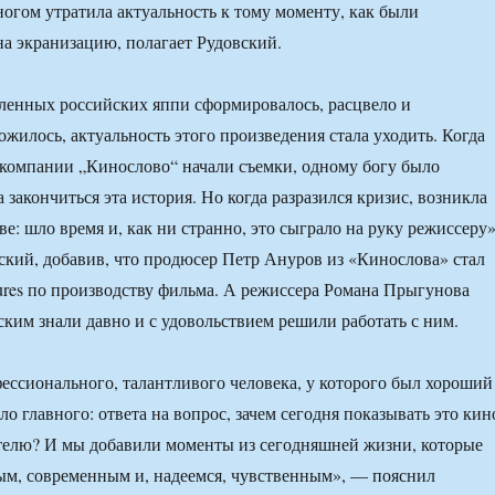
огом утратила актуальность к тому моменту, как были
а экранизацию, полагает Рудовский.
ленных российских яппи сформировалось, расцвело и
ожилось, актуальность этого произведения стала уходить. Когда
компании „Кинослово“ начали съемки, одному богу было
а закончиться эта история. Но когда разразился кризис, возникла
ве: шло время и, как ни странно, это сыграло на руку режиссеру»
ский, добавив, что продюсер Петр Ануров из «Кинослова» стал
tures по производству фильма. А режиссера Романа Прыгунова
ским знали давно и с удовольствием решили работать с ним.
ссионального, талантливого человека, у которого был хороший
ло главного: ответа на вопрос, зачем сегодня показывать это кин
телю? И мы добавили моменты из сегодняшней жизни, которые
ым, современным и, надеемся, чувственным», — пояснил