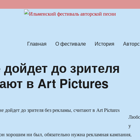
ской песни
Главная
О фестивале
История
Авторс
 дойдет до зрителя
ют в Art Pictures
Люб
у
он хорошим ни был, обязательно нужна рекламная кампания,