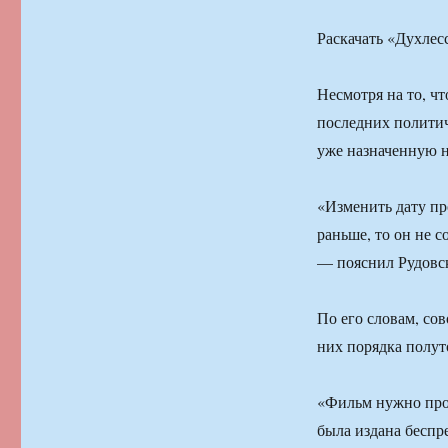
Раскачать «Духлес
Несмотря на то, чт
последних политич
уже назначенную на
«Изменить дату пр
раньше, то он не 
— пояснил Рудовс
По его словам, со
них порядка полут
«Фильм нужно прод
была издана беспр