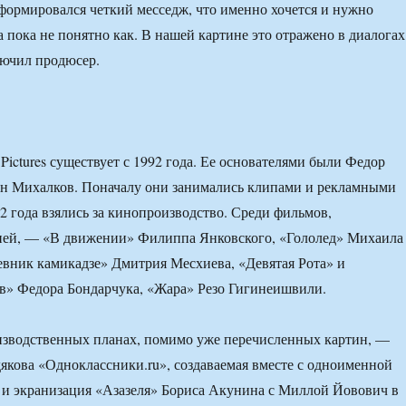
формировался четкий месседж, что именно хочется и нужно
 пока не понятно как. В нашей картине это отражено в диалогах
лючил продюсер.
Pictures существует с 1992 года. Ее основателями были Федор
ан Михалков. Поначалу они занимались клипами и рекламными
02 года взялись за кинопроизводство. Среди фильмов,
ей, — «В движении» Филиппа Янковского, «Гололед» Михаила
вник камикадзе» Дмитрия Месхиева, «Девятая Рота» и
в» Федора Бондарчука, «Жара» Резо Гигинеишвили.
зводственных планах, помимо уже перечисленных картин, —
якова «Одноклассники.ru», создаваемая вместе с одноименной
 и экранизация «Азазеля» Бориса Акунина с Миллой Йовович в