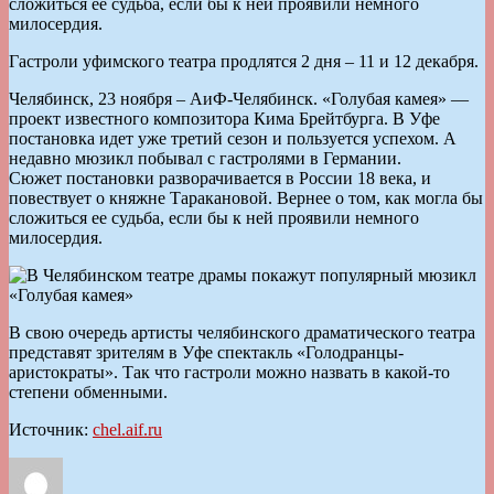
сложиться ее судьба, если бы к ней проявили немного
милосердия.
Гастроли уфимского театра продлятся 2 дня – 11 и 12 декабря.
Челябинск, 23 ноября – АиФ-Челябинск. «Голубая камея» —
проект известного композитора Кима Брейтбурга. В Уфе
постановка идет уже третий сезон и пользуется успехом. А
недавно мюзикл побывал с гастролями в Германии.
Сюжет постановки разворачивается в России 18 века, и
повествует о княжне Таракановой. Вернее о том, как могла бы
сложиться ее судьба, если бы к ней проявили немного
милосердия.
В свою очередь артисты челябинского драматического театра
представят зрителям в Уфе спектакль «Голодранцы-
аристократы». Так что гастроли можно назвать в какой-то
степени обменными.
Источник:
chel.aif.ru
Автор
Опубликовано
Рубрики