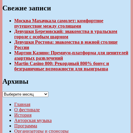
Свежие записи
Москва Махачкала самолет: комфортное
путешествие между столицами
Девушки Березовский: знакомства в уральском
городе с особым шармом
Девушки Ростова: знакомства в южной столице
России
Мартин Казино: Премиум-платформа для ценителей
азартных развлечений
Martin Casino 800: Рекордный 800% бонус и
безграничные возможности для выигрыша
Архивы
Архивы
Главная
О фестивале
История
Авторская музыка
Программа
Организаторы и спонсоры