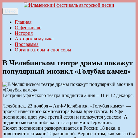
Перейти
к
Меню
Ильменский фестиваль авторской песни
содержимому
Главная
О фестивале
История
Авторская музыка
Программа
Организаторы и спонсоры
В Челябинском театре драмы покажут
популярный мюзикл «Голубая камея»
Гастроли уфимского театра продлятся 2 дня – 11 и 12 декабря.
Челябинск, 23 ноября – АиФ-Челябинск. «Голубая камея» —
проект известного композитора Кима Брейтбурга. В Уфе
постановка идет уже третий сезон и пользуется успехом. А
недавно мюзикл побывал с гастролями в Германии.
Сюжет постановки разворачивается в России 18 века, и
повествует о княжне Таракановой. Вернее о том, как могла бы