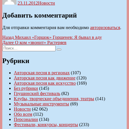
23.11.2012
Новости
Добавить комментарий
Для отправки комментария вам необходимо
авторизоваться
.
Навигация
Предыдущая
Назад
Михаил «Горшок» Горшенев: Я бывал в аду
запись:
Следующая
Далее
О ком «звонит» Растеряев
по
Искать:
запись:
Поиск
записям
Рубрики
Авторская песня в регионах
(107)
Авторская песня как движение
(120)
Авторская песня как искусство
(169)
Без рубрики
(145)
Грушинский фестиваль
(82)
Клубы, творческие объединения, театры
(141)
Музыкальные инструменты
(69)
Новости
(42 062)
Обо всем
(112)
Персоналии
(134)
Фестивали, конкурсы, концерты
(233)