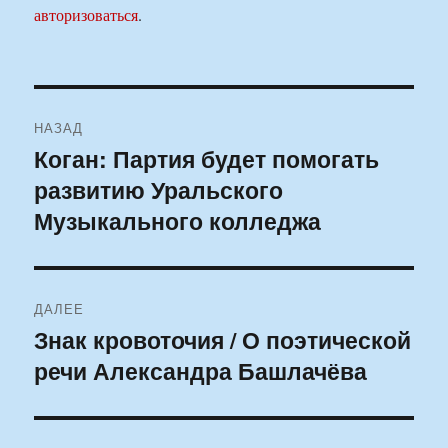
авторизоваться
.
Навигация
НАЗАД
по
Коган: Партия будет помогать
Предыдущая
развитию Уральского
запись:
записям
Музыкального колледжа
ДАЛЕЕ
Знак кровоточия / О поэтической
Следующая
речи Александра Башлачёва
запись: