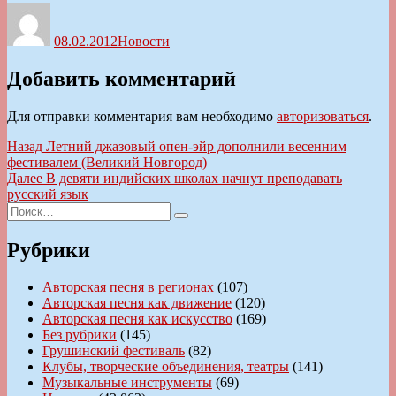
Автор
Опубликовано
Рубрики
08.02.2012
Новости
Добавить комментарий
Для отправки комментария вам необходимо
авторизоваться
.
Навигация
Предыдущая
Назад
Летний джазовый опен-эйр дополнили весенним
запись:
фестивалем (Великий Новгород)
по
Следующая
Далее
В девяти индийских школах начнут преподавать
записям
запись:
русский язык
Искать:
Поиск
Рубрики
Авторская песня в регионах
(107)
Авторская песня как движение
(120)
Авторская песня как искусство
(169)
Без рубрики
(145)
Грушинский фестиваль
(82)
Клубы, творческие объединения, театры
(141)
Музыкальные инструменты
(69)