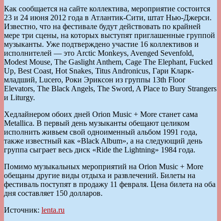
Как сообщается на сайте коллектива, мероприятие состоится
23 и 24 июня 2012 года в Атлантик-Сити, штат Нью-Джерси.
Известно, что на фестивале будут действовать по крайней
мере три сцены, на которых выступят приглашенные группой
музыканты. Уже подтверждено участие 16 коллективов и
исполнителей — это Arctic Monkeys, Avenged Sevenfold,
Modest Mouse, The Gaslight Anthem, Cage The Elephant, Fucked
Up, Best Coast, Hot Snakes, Titus Andronicus, Гари Кларк-
младший, Lucero, Роки Эриксон из группы 13th Floor
Elevators, The Black Angels, The Sword, A Place to Bury Strangers
и Liturgy.
Хедлайнером обоих дней Orion Music + More станет сама
Metallica. В первый день музыканты обещают целиком
исполнить живьем свой одноименный альбом 1991 года,
также известный как «Black Album», а на следующий день
группа сыграет весь диск «Ride the Lightning» 1984 года.
Помимо музыкальных мероприятий на Orion Music + More
обещаны другие виды отдыха и развлечений. Билеты на
фестиваль поступят в продажу 11 февраля. Цена билета на оба
дня составляет 150 долларов.
Источник:
lenta.ru