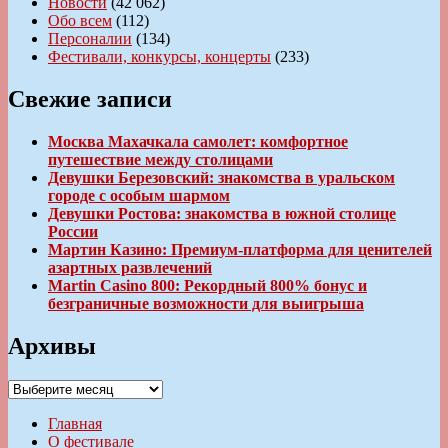
Новости
(42 062)
Обо всем
(112)
Персоналии
(134)
Фестивали, конкурсы, концерты
(233)
Свежие записи
Москва Махачкала самолет: комфортное
путешествие между столицами
Девушки Березовский: знакомства в уральском
городе с особым шармом
Девушки Ростова: знакомства в южной столице
России
Мартин Казино: Премиум-платформа для ценителей
азартных развлечений
Martin Casino 800: Рекордный 800% бонус и
безграничные возможности для выигрыша
Архивы
Архивы
Главная
О фестивале