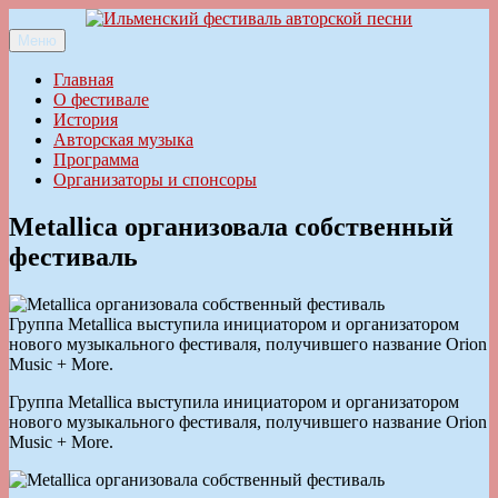
Перейти
к
Меню
Ильменский фестиваль авторской песни
содержимому
Главная
О фестивале
История
Авторская музыка
Программа
Организаторы и спонсоры
Metallica организовала собственный
фестиваль
Группа Metallica выступила инициатором и организатором
нового музыкального фестиваля, получившего название Orion
Music + More.
Группа Metallica выступила инициатором и организатором
нового музыкального фестиваля, получившего название Orion
Music + More.