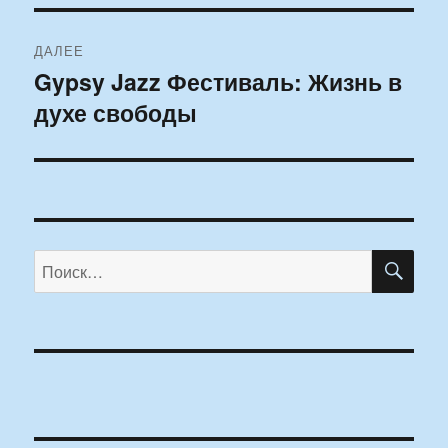
ДАЛЕЕ
Gypsy Jazz Фестиваль: Жизнь в
Следующая
духе свободы
запись:
ПО
Искать: