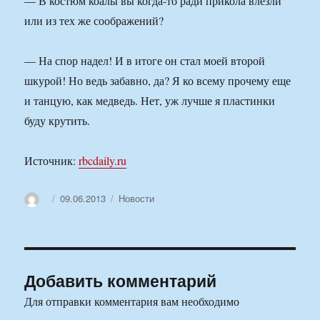
— В костюм коалы вы когда-то ради прикола влезли
или из тех же соображений?
— На спор надел! И в итоге он стал моей второй
шкурой! Но ведь забавно, да? Я ко всему прочему еще
и танцую, как медведь. Нет, уж лучше я пластинки
буду крутить.
Источник:
rbcdaily.ru
Автор
Опубликовано
Рубрики
09.06.2013
Новости
Добавить комментарий
Для отправки комментария вам необходимо