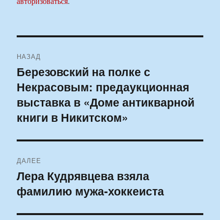
авторизоваться
.
Навигация
НАЗАД
по
Березовский на полке с
Предыдущая
Некрасовым: предаукционная
запись:
записям
выставка в «Доме антикварной
книги в Никитском»
ДАЛЕЕ
Лера Кудрявцева взяла
Следующая
фамилию мужа-хоккеиста
запись: