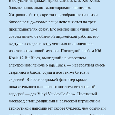
Выступления диджея Эрика Сана, a. k. a. Kid Koala,
больше напоминают жонглирование винилом.
Хитрющие биты, скретчи и разобранные на нотки
блюзовые и джазовые вещи исполняются на трех
проигрывателях сразу. Его композиции ушли уже
совсем далеко от обычной диджейской работы, его
вертушки скорее инструмент для полноценного
изготовления новой музыки. Последний альбом Kid
Koala 12 Bit Blues, вышедший на известном
электронном лейбле Ninja Tunes, — невероятная смесь
старинного блюза, соула и все тех же битов и
скретчей. В Россию диджей-фантазер кроме
показательного плюшевого костюма везет целый
гардероб — для Vinyl Vaudeville Show. Цветистый
маскарад с танцовщицами и всяческой игрушечной
атрибутикой напоминает скорее бурлеск, чем обычный