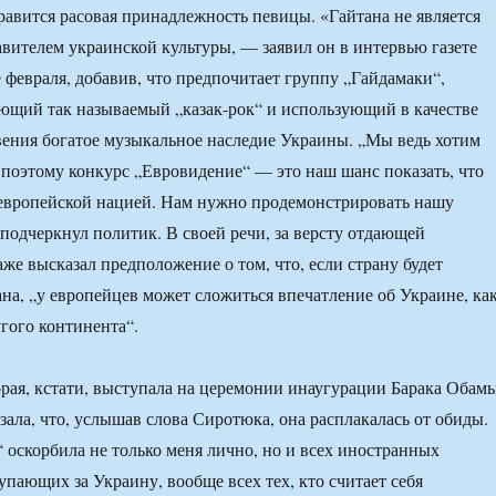
нравится расовая принадлежность певицы. «Гайтана не является
вителем украинской культуры, — заявил он в интервью газете
е февраля, добавив, что предпочитает группу „Гайдамаки“,
ющий так называемый „казак-рок“ и использующий в качестве
ения богатое музыкальное наследие Украины. „Мы ведь хотим
 поэтому конкурс „Евровидение“ — это наш шанс показать, что
 европейской нацией. Нам нужно продемонстрировать нашу
подчеркнул политик. В своей речи, за версту отдающей
же высказал предположение о том, что, если страну будет
ана, „у европейцев может сложиться впечатление об Украине, ка
угого континента“.
орая, кстати, выступала на церемонии инаугурации Барака Обам
азала, что, услышав слова Сиротюка, она расплакалась от обиды.
 оскорбила не только меня лично, но и всех иностранных
упающих за Украину, вообще всех тех, кто считает себя