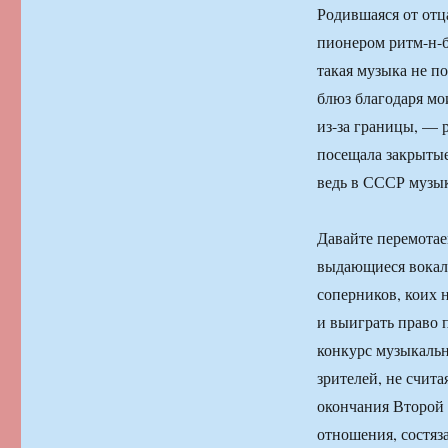
Родившаяся от отц
пионером ритм-н-б
такая музыка не п
блюз благодаря мо
из-за границы, — 
посещала закрытые
ведь в СССР музык
Давайте перемотаем
выдающиеся вокал
соперников, коих 
и выиграть право 
конкурс музыкаль
зрителей, не счит
окончания Второй 
отношения, состяз