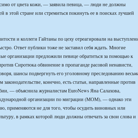
симо от цвета кожи, — заявила певица, — люди не должны
ей в этой стране или стремиться покинуть ее в поисках лучшей
итости и коллеги Гайтаны по цеху отреагировали на выступлен
ыстро. Ответ публики тоже не заставил себя ждать. Многие
ные организации предложили певице обратиться за помощью к
против Сиротюка обвинение в пропаганде расовой ненависти,
говоря, шансы подвергнуть его уголовному преследованию весьм
м законодательстве, конечно, есть статьи, направленные против
бии, — объяснила журналистам EuroNews Яна Салахова,
ждународной организации по миграции (МОМ), — однако эти
ию, применяются не для того, чтобы осудить виновных или
ультуру, в рамках которой люди должны отвечать за свои слова и