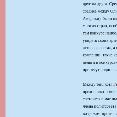
друг на друга. Ср
среднее между Ол
Америки), были шв
многих стран, осо
там конкурс наибо
увидеть своих арт
«старого света», 
компании, такие к
деньги в конкурса
принесут родине с
Между тем, хотя Г
представлять свою
состоится в мае н
члена политсовета
возражает против 