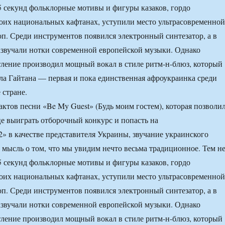
15 секунд фольклорные мотивы и фигуры казаков, гордо
оих национальных кафтанах, уступили место ультрасовременной
оп. Среди инструментов появился электронный синтезатор, а в
азвучали нотки современной европейской музыки. Однако
ление производил мощный вокал в стиле ритм-н-блюз, который
а Гайтана — первая и пока единственная афроукраинка среди
 стране.
актов песни «Be My Guest» (Будь моим гостем), которая позволи
е выиграть отборочный конкурс и попасть на
» в качестве представителя Украины, звучание украинского
 мысль о том, что мы увидим нечто весьма традиционное. Тем н
15 секунд фольклорные мотивы и фигуры казаков, гордо
оих национальных кафтанах, уступили место ультрасовременной
оп. Среди инструментов появился электронный синтезатор, а в
азвучали нотки современной европейской музыки. Однако
ление производил мощный вокал в стиле ритм-н-блюз, который