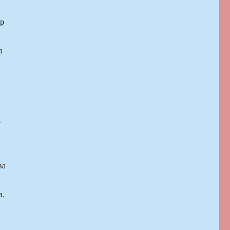
ир
а
е
ва
а,