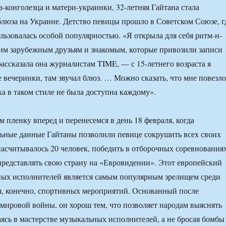
а-конголезца и матери-украинки, 32-летняя Гайтана стала
люза на Украине. Детство певицы прошло в Советском Союзе, г
ользовалась особой популярностью. «Я открыла для себя ритм-н-
им зарубежным друзьям и знакомым, которые привозили записи
рассказала она журналистам TIME, — с 15-летнего возраста я
 вечеринки, там звучал блюз. … Можно сказать, что мне повезло
а в таком стиле не была доступна каждому».
 пленку вперед и перенесемся в день 18 февраля, когда
ьные данные Гайтаны позволили певице сокрушить всех своих
насчитывалось 20 человек, победить в отборочных соревнования
представлять свою страну на «Евровидении». Этот европейский
ных исполнителей является самым популярным зрелищем среди
ая, конечно, спортивных мероприятий. Основанный после
мировой войны, он хорош тем, что позволяет народам выяснять
аясь в мастерстве музыкальных исполнителей, а не бросая бомбы