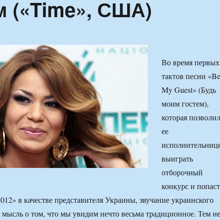
м («Time», США)
Во время первых
тактов песни «B
My Guest» (Будь
моим гостем),
которая позволи
ее
исполнительниц
выиграть
отборочный
конкурс и попаст
012» в качестве представителя Украины, звучание украинского
 мысль о том, что мы увидим нечто весьма традиционное. Тем н