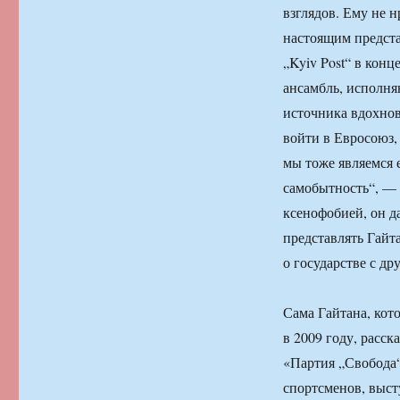
взглядов. Ему не 
настоящим предста
„Kyiv Post“ в конц
ансамбль, исполня
источника вдохнов
войти в Евросоюз,
мы тоже являемся
самобытность“, — 
ксенофобией, он да
представлять Гайт
о государстве с др
Сама Гайтана, кот
в 2009 году, расск
«Партия „Свобода“
спортсменов, выст