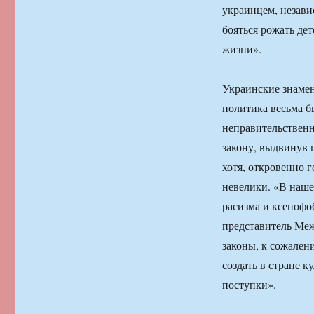
украинцем, незави
бояться рожать дет
жизни».
Украинские знамен
политика весьма б
неправительствен
закону, выдвинув 
хотя, откровенно 
невелики. «В наше
расизма и ксенофо
представитель Ме
законы, к сожален
создать в стране к
поступки».