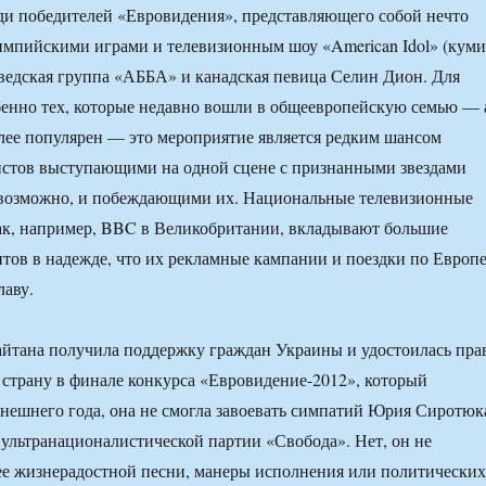
еди победителей «Евровидения», представляющего собой нечто
импийскими играми и телевизионным шоу «American Idol» (кум
едская группа «АББА» и канадская певица Селин Дион. Для
бенно тех, которые недавно вошли в общеевропейскую семью — 
лее популярен — это мероприятие является редким шансом
истов выступающими на одной сцене с признанными звездами
а возможно, и побеждающими их. Национальные телевизионные
ак, например, BBC в Великобритании, вкладывают большие
нтов в надежде, что их рекламные кампании и поездки по Европ
лаву.
айтана получила поддержку граждан Украины и удостоилась пра
 страну в финале конкурса «Евровидение-2012», который
ынешнего года, она не смогла завоевать симпатий Юрия Сиротюк
 ультранационалистической партии «Свобода». Нет, он не
ее жизнерадостной песни, манеры исполнения или политических