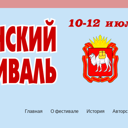
ской песни
Главная
О фестивале
История
Авторс