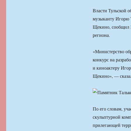
Власти Тульской о
музыканту Игорю Т
Щекино, сообщил 
региона.
«Министерство обр
конкурс на разраб
и киноактеру Игор
Щекино», — сказал
По его словам, уч
скульптурной комп
прилегающей терри