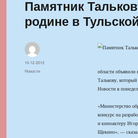
Памятник Талькову
родине в Тульско
Автор
Опубликовано
10.12.2012
Рубрики
Новости
области объявили 
Талькову, который
Новости в понедел
«Министерство обр
конкурс на разраб
и киноактеру Игор
Щекино», — сказал