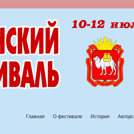
ской песни
Главная
О фестивале
История
Авторс