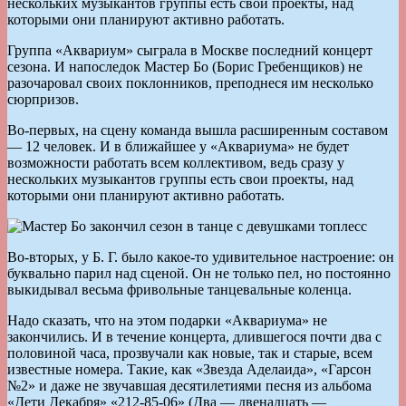
нескольких музыкантов группы есть свои проекты, над
которыми они планируют активно работать.
Группа «Аквариум» сыграла в Москве последний концерт
сезона. И напоследок Мастер Бо (Борис Гребенщиков) не
разочаровал своих поклонников, преподнеся им несколько
сюрпризов.
Во-первых, на сцену команда вышла расширенным составом
— 12 человек. И в ближайшее у «Аквариума» не будет
возможности работать всем коллективом, ведь сразу у
нескольких музыкантов группы есть свои проекты, над
которыми они планируют активно работать.
Во-вторых, у Б. Г. было какое-то удивительное настроение: он
буквально парил над сценой. Он не только пел, но постоянно
выкидывал весьма фривольные танцевальные коленца.
Надо сказать, что на этом подарки «Аквариума» не
закончились. И в течение концерта, длившегося почти два с
половиной часа, прозвучали как новые, так и старые, всем
известные номера. Такие, как «Звезда Аделаида», «Гарсон
№2» и даже не звучавшая десятилетиями песня из альбома
«Дети Декабря» «212-85-06» (Два — двенадцать —