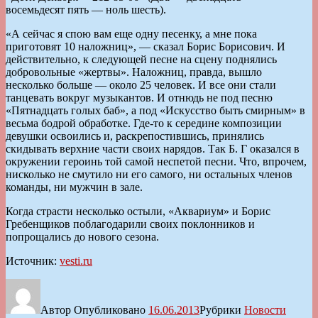
восемьдесят пять — ноль шесть).
«А сейчас я спою вам еще одну песенку, а мне пока
приготовят 10 наложниц», — сказал Борис Борисович. И
действительно, к следующей песне на сцену поднялись
добровольные «жертвы». Наложниц, правда, вышло
несколько больше — около 25 человек. И все они стали
танцевать вокруг музыкантов. И отнюдь не под песню
«Пятнадцать голых баб», а под «Искусство быть смирным» в
весьма бодрой обработке. Где-то к середине композиции
девушки освоились и, раскрепостившись, принялись
скидывать верхние части своих нарядов. Так Б. Г оказался в
окружении героинь той самой неспетой песни. Что, впрочем,
нисколько не смутило ни его самого, ни остальных членов
команды, ни мужчин в зале.
Когда страсти несколько остыли, «Аквариум» и Борис
Гребенщиков поблагодарили своих поклонников и
попрощались до нового сезона.
Источник:
vesti.ru
Автор
Опубликовано
16.06.2013
Рубрики
Новости