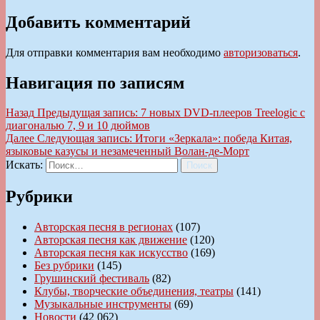
Добавить комментарий
Для отправки комментария вам необходимо
авторизоваться
.
Навигация по записям
Назад
Предыдущая запись:
7 новых DVD-плееров Treelogic с
диагональю 7, 9 и 10 дюймов
Далее
Следующая запись:
Итоги «Зеркала»: победа Китая,
языковые казусы и незамеченный Волан-де-Морт
Искать:
Поиск
Рубрики
Авторская песня в регионах
(107)
Авторская песня как движение
(120)
Авторская песня как искусство
(169)
Без рубрики
(145)
Грушинский фестиваль
(82)
Клубы, творческие объединения, театры
(141)
Музыкальные инструменты
(69)
Новости
(42 062)