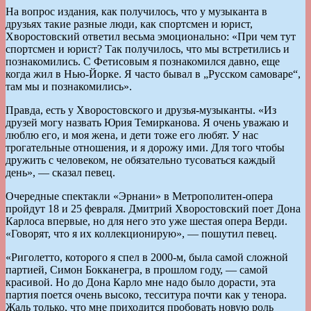
На вопрос издания, как получилось, что у музыканта в
друзьях такие разные люди, как спортсмен и юрист,
Хворостовский ответил весьма эмоционально: «При чем тут
спортсмен и юрист? Так получилось, что мы встретились и
познакомились. С Фетисовым я познакомился давно, еще
когда жил в Нью-Йорке. Я часто бывал в „Русском самоваре“,
там мы и познакомились».
Правда, есть у Хворостовского и друзья-музыканты. «Из
друзей могу назвать Юрия Темирканова. Я очень уважаю и
люблю его, и моя жена, и дети тоже его любят. У нас
трогательные отношения, и я дорожу ими. Для того чтобы
дружить с человеком, не обязательно тусоваться каждый
день», — сказал певец.
Очередные спектакли «Эрнани» в Метрополитен-опера
пройдут 18 и 25 февраля. Дмитрий Хворостовский поет Дона
Карлоса впервые, но для него это уже шестая опера Верди.
«Говорят, что я их коллекционирую», — пошутил певец.
«Риголетто, которого я спел в 2000-м, была самой сложной
партией, Симон Бокканегра, в прошлом году, — самой
красивой. Но до Дона Карло мне надо было дорасти, эта
партия поется очень высоко, тесситура почти как у тенора.
Жаль только, что мне приходится пробовать новую роль