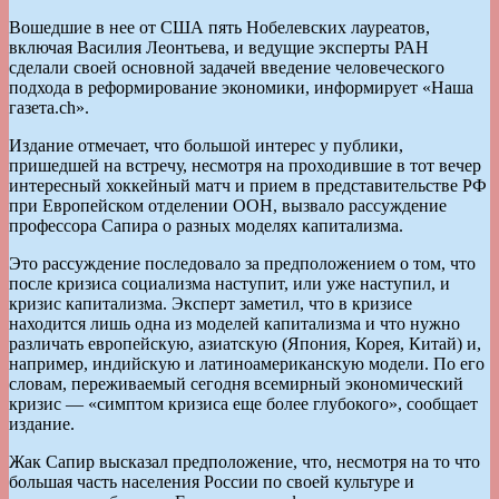
Вошедшие в нее от США пять Нобелевских лауреатов,
включая Василия Леонтьева, и ведущие эксперты РАН
сделали своей основной задачей введение человеческого
подхода в реформирование экономики, информирует «Наша
газета.ch».
Издание отмечает, что большой интерес у публики,
пришедшей на встречу, несмотря на проходившие в тот вечер
интересный хоккейный матч и прием в представительстве РФ
при Европейском отделении ООН, вызвало рассуждение
профессора Сапира о разных моделях капитализма.
Это рассуждение последовало за предположением о том, что
после кризиса социализма наступит, или уже наступил, и
кризис капитализма. Эксперт заметил, что в кризисе
находится лишь одна из моделей капитализма и что нужно
различать европейскую, азиатскую (Япония, Корея, Китай) и,
например, индийскую и латиноамериканскую модели. По его
словам, переживаемый сегодня всемирный экономический
кризис — «симптом кризиса еще более глубокого», сообщает
издание.
Жак Сапир высказал предположение, что, несмотря на то что
большая часть населения России по своей культуре и