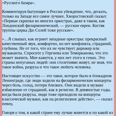
«Русского базара».
Комментируя бытующее в России убеждение, что, дескать,
только на Западе все самое лучшее, Хворостовский сказал:
«Первые скрипки во многих оркестрах, даже в таком, как
Лондонский филармонический, — русские евреи. Костяк
труппы цирка Дю Солей тоже русские».
«…Я слышал, как играют западные оркестры: прекрасный
качественный звук, комфортно, но нет конфликта, страданий,
глубины. Не от того, что их не чувствует дирижер или
музыканты. Спросите у Гергиева или Темирканова, что это
может значить. Мне кажется, у них нет этого в генах. Это
страны непуганых людей: они столетиями живут, не зная, что
такое война, разруха и что такое любить человека.
Настоящее искусство — это такое, которое было в блокадном
Ленинграде, где люди ходили на филармонические концерты
через боль, голод, потери близких. Они видели в музыке
избавление от страданий, как в религии. В девяностые годы,
когда была разруха, люди тоже приходили на концерты
классической музыки, как на религиозное действо», — сказал
певец.
Говоря о том, в какой стране ему лучше живется и по какой из