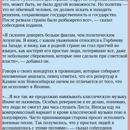
что, может быть, не было другой возможности. Но политик —
это не обычный человек, он должен искать и находить
решения, сохраняющие государственность и государство.
После развала страны было разбазарено все», — сказал
собеседник издания.
«Я склонен доверять больше фактам, чем политическим
лозунгам. Я вижу, с каким уважением относятся к Горбачеву
на Западе, и вижу, как в родной стране он стал притчей во
языцех, как костерят его простые люди, потерявшие все, даже
те небольшие сбережения, которые они сделали при советской
власти», — добавил он.
Говоря о своих концертах в провинции, которые собирают
неизменные аншлаги, певец отметил, что его репертуар в
Казани или Новосибирске ничем не отличается от того, что
он исполняет в Японии.
«…Я все так же продолжаю навязывать классическую музыку.
Иначе не назовешь. Особых реверансов я не делаю, понимаю,
что люди не смогут два часа слушать Листа. Иногда иду на
компромиссный вариант и кроме классической музыки пою и
популярную. Часто принимающая сторона просит исполнить
военные песни. Так получилось, что у простых людей я
ассоциируюсь с этими песнями», — сказал собеседник