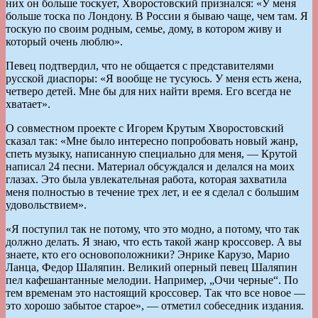
них он больше тоскует, Хворостовский признался: «У меня
больше тоска по Лондону. В России я бываю чаще, чем там. Я
тоскую по своим родным, семье, дому, в котором живу и
который очень люблю».
Певец подтвердил, что не общается с представителями
русской диаспоры: «Я вообще не тусуюсь. У меня есть жена,
четверо детей. Мне бы для них найти время. Его всегда не
хватает».
О совместном проекте с Игорем Крутым Хворостовский
сказал так: «Мне было интересно попробовать новый жанр,
спеть музыку, написанную специально для меня, — Крутой
написал 24 песни. Материал обсуждался и делался на моих
глазах. Это была увлекательная работа, которая захватила
меня полностью в течение трех лет, и ее я сделал с большим
удовольствием».
«Я поступил так не потому, что это модно, а потому, что так
должно делать. Я знаю, что есть такой жанр кроссовер. А вы
знаете, кто его основоположники? Энрике Карузо, Марио
Ланца, Федор Шаляпин. Великий оперный певец Шаляпин
пел кафешантанные мелодии. Например, „Очи черные“. По
тем временам это настоящий кроссовер. Так что все новое —
это хорошо забытое старое», — отметил собеседник издания.