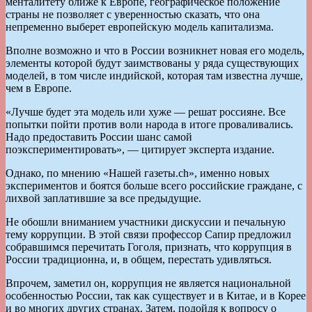
менталитету ближе к Европе, географическое положение
страны не позволяет с уверенностью сказать, что она
непременно выберет европейскую модель капитализма.
Вполне возможно и что в России возникнет новая его модель,
элементы которой будут заимствованы у ряда существующих
моделей, в том числе индийской, которая там известна лучше,
чем в Европе.
«Лучше будет эта модель или хуже — решат россияне. Все
попытки пойти против воли народа в итоге проваливались.
Надо предоставить России шанс самой
поэкспериментировать», — цитирует эксперта издание.
Однако, по мнению «Нашей газеты.ch», именно новых
экспериментов и боятся больше всего российские граждане, с
лихвой заплатившие за все предыдущие.
Не обошли вниманием участники дискуссии и печальную
тему коррупции. В этой связи профессор Сапир предложил
собравшимся перечитать Гоголя, признать, что коррупция в
России традиционна, и, в общем, перестать удивляться.
Впрочем, заметил он, коррупция не является национальной
особенностью России, так как существует и в Китае, и в Корее
и во многих других странах. Затем, подойдя к вопросу о