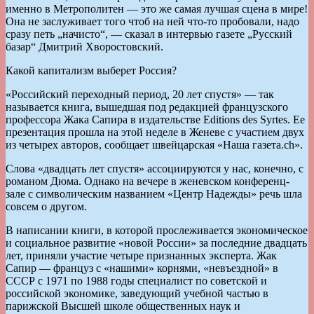
именно в Метрополитен — это же самая лучшая сцена в мире!
Она не заслуживает того чтоб на ней что-то пробовали, надо
сразу петь „начисто“, — сказал в интервью газете „Русский
базар“ Дмитрий Хворостовский.
Какой капитализм выберет Россия?
«Российский переходный период, 20 лет спустя» — так
называется книга, вышедшая под редакцией французского
профессора Жака Сапира в издательстве Editions des Syrtes. Ее
презентация прошла на этой неделе в Женеве с участием двух
из четырех авторов, сообщает швейцарская «Наша газета.ch».
Слова «двадцать лет спустя» ассоциируются у нас, конечно, с
романом Дюма. Однако на вечере в женевском конференц-
зале с символическим названием «Центр Надежды» речь шла
совсем о другом.
В написании книги, в которой прослеживается экономическое
и социальное развитие «новой России» за последние двадцать
лет, приняли участие четыре признанных эксперта. Жак
Сапир — француз с «нашими» корнями, «невъездной» в
СССР с 1971 по 1988 годы специалист по советской и
российской экономике, заведующий учебной частью в
парижской Высшей школе общественных наук и