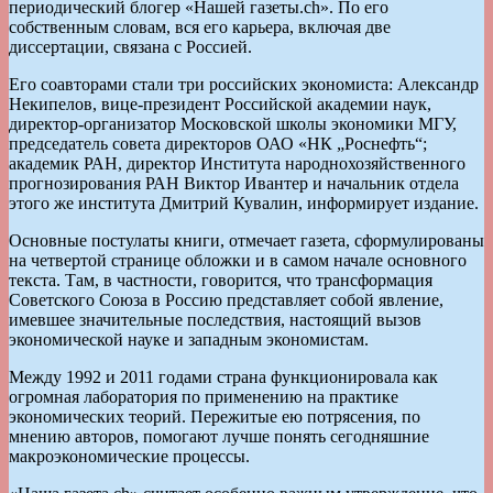
периодический блогер «Нашей газеты.ch». По его
собственным словам, вся его карьера, включая две
диссертации, связанa с Россией.
Его соавторами стали три российских экономиста: Александр
Некипелов, вице-президент Российской академии наук,
директор-организатор Московской школы экономики МГУ,
председатель совета директоров ОАО «НК „Роснефть“;
академик РАН, директор Института народнохозяйственного
прогнозирования РАН Виктор Ивантер и начальник отдела
этого же института Дмитрий Кувалин, информирует издание.
Основные постулаты книги, отмечает газета, сформулированы
на четвертой странице обложки и в самом начале основного
текста. Там, в частности, говорится, что трансформация
Советского Союза в Россию представляет собой явление,
имевшее значительные последствия, настоящий вызов
экономической науке и западным экономистам.
Между 1992 и 2011 годами страна функционировала как
огромная лаборатория по применению на практике
экономических теорий. Пережитые ею потрясения, по
мнению авторов, помогают лучше понять сегодняшние
макроэкономические процессы.