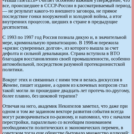
«Наша газета.ch» считает особенно важным утверждение, что
все, происшедшее в СССР-России в рассматриваемый период,
— не результат какого-то внешнего заговора, не прямое
последствие гонки вооружений и холодной войны, а итог
внутренних процессов, шедших в стране в предыдущие
десятилетия.
С 1993 по 1997 год Россия познала дикую и, в значительной
мере, криминальную приватизацию. В 1998-м пережила
«кризис суверенных долгов», из которого вышла за счет
дефолта и сильной девальвации. Страна вступила в ВТО
благодаря восстановлению своей промышленности, особенно
автомобильной, посредством разумной протекционистской
политики.
Вокруг этих и связанных с ними тем и велась дискуссия в
Женеве, пишет издание, а одним из ключевых вопросов стал
такой: могли ли прошедшие двадцать лет протечь по-другому,
более плавно, без шоковой терапии?
Отвечая на него, академик Некипелов заметил, что даже при
одном и том же заданном векторе развития события всегда
могут разворачиваться по-разному, и напомнил, что с началом
перестройки, параллельно со всеобщим пониманием
необходимости политических и экономических перемен, в
советском тогда еще обществе бытовало множество иллюзий: