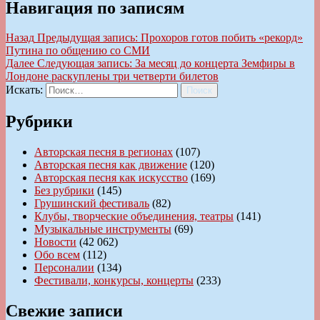
Навигация по записям
Назад
Предыдущая запись:
Прохоров готов побить «рекорд»
Путина по общению со СМИ
Далее
Следующая запись:
За месяц до концерта Земфиры в
Лондоне раскуплены три четверти билетов
Искать:
Поиск
Рубрики
Авторская песня в регионах
(107)
Авторская песня как движение
(120)
Авторская песня как искусство
(169)
Без рубрики
(145)
Грушинский фестиваль
(82)
Клубы, творческие объединения, театры
(141)
Музыкальные инструменты
(69)
Новости
(42 062)
Обо всем
(112)
Персоналии
(134)
Фестивали, конкурсы, концерты
(233)
Свежие записи