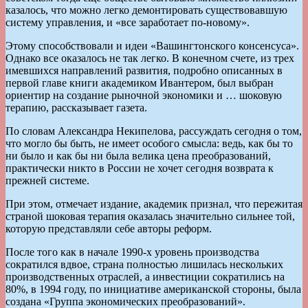
казалось, что можно легко демонтировать существовавшую
систему управления, и «все заработает по-новому».
Этому способствовали и идеи «Вашингтонского консенсуса».
Однако все оказалось не так легко. В конечном счете, из трех
имевшихся направлений развития, подробно описанных в
первой главе книги академиком Ивантером, был выбран
ориентир на создание рыночной экономики и … шоковую
терапию, рассказывает газета.
По словам Александра Некипелова, рассуждать сегодня о том,
что могло бы быть, не имеет особого смысла: ведь, как бы то
ни было и как бы ни была велика цена преобразований,
практически никто в России не хочет сегодня возврата к
прежней системе.
При этом, отмечает издание, академик признал, что пережитая
страной шоковая терапия оказалась значительно сильнее той,
которую представляли себе авторы реформ.
После того как в начале 1990-х уровень производства
сократился вдвое, страна полностью лишилась нескольких
производственных отраслей, а инвестиции сократились на
80%, в 1994 году, по инициативе американской стороны, была
создана «Группа экономических преобразований».