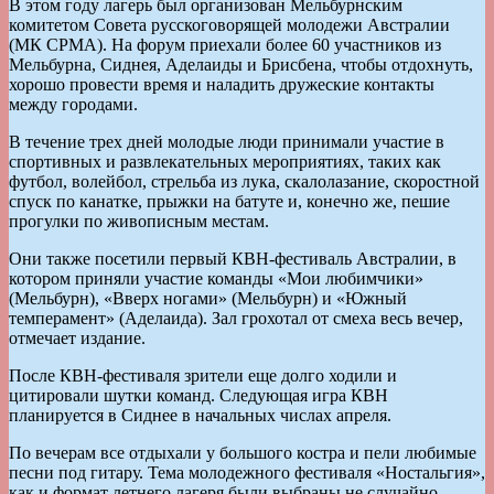
В этом году лагерь был организован Мельбурнским
комитетом Совета русскоговорящей молодежи Австралии
(МК СРМА). На форум приехали более 60 участников из
Мельбурна, Сиднея, Аделаиды и Брисбена, чтобы отдохнуть,
хорошо провести время и наладить дружеские контакты
между городами.
В течение трех дней молодые люди принимали участие в
спортивных и развлекательных мероприятиях, таких как
футбол, волейбол, стрельба из лука, скалолазание, скоростной
спуск по канатке, прыжки на батуте и, конечно же, пешие
прогулки по живописным местам.
Они также посетили первый КВН-фестиваль Австралии, в
котором приняли участие команды «Мои любимчики»
(Мельбурн), «Вверх ногами» (Мельбурн) и «Южный
темперамент» (Аделаида). Зал грохотал от смеха весь вечер,
отмечает издание.
После КВН-фестиваля зрители еще долго ходили и
цитировали шутки команд. Следующая игра КВН
планируется в Сиднее в начальных числах апреля.
По вечерам все отдыхали у большого костра и пели любимые
песни под гитару. Тема молодежного фестиваля «Ностальгия»,
как и формат летнего лагеря были выбраны не случайно.