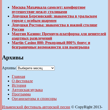
Москва Махачкала самолет: комфортное
путешествие между столицами
Девушки Березовский: знакомства в уральском
городе с особым шармом
Девушки Ростова: знакомства в южной столице
России
Мартин Казино: Премиум-платформа для ценителей
азартных развлечений
Martin Casino 800: Рекордный 800% бонус и
безграничные возможности для выигрыша
Архивы
Архивы
Главная
О фестивале
История
Авторская музыка
Программа
Организаторы и спонсоры
Ильменский фестиваль авторской песни
© CopyRight 2013-