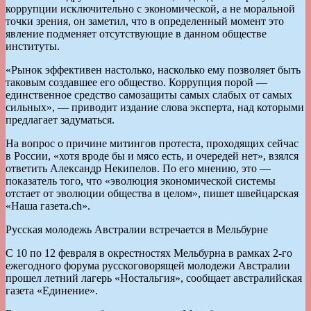
коррупции исключительно с экономической, а не моральной
точки зрения, он заметил, что в определенный момент это
явление подменяет отсутствующие в данном обществе
институты.
«Рынок эффективен настолько, насколько ему позволяет быть
таковым создавшее его общество. Коррупция порой —
единственное средство самозащиты самых слабых от самых
сильных», — приводит издание слова эксперта, над которыми
предлагает задуматься.
На вопрос о причине митингов протеста, проходящих сейчас
в России, «хотя вроде бы и мясо есть, и очередей нет», взялся
ответить Александр Некипелов. По его мнению, это —
показатель того, что «эволюция экономической системы
отстает от эволюции общества в целом», пишет швейцарская
«Наша газета.ch».
Русская молодежь Австралии встречается в Мельбурне
С 10 по 12 февраля в окрестностях Мельбурна в рамках 2-го
ежегодного форума русскоговорящей молодежи Австралии
прошел летний лагерь «Ностальгия», сообщает австралийская
газета «Единение».