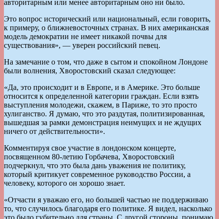
авторитарным или менее авторитарным оно ни было.
Это вопрос исторический или национальный, если говорить,
к примеру, о ближневосточных странах. В них американская
модель демократии не имеет никакой почвы для
существования», — уверен российский певец.
На замечание о том, что даже в сытом и спокойном Лондоне
были волнения, Хворостовский сказал следующее:
«Да, это происходит и в Европе, и в Америке. Это больше
относится к определенной категории граждан. Если взять
выступления молодежи, скажем, в Париже, то это просто
хулиганство. Я думаю, что это раздутая, политизированная,
вышедшая за рамки демонстрация неимущих и не ждущих
ничего от действительности».
Комментируя свое участие в лондонском концерте,
посвященном 80-летию Горбачева, Хворостовский
подчеркнул, что это была дань уважения не политику,
который критикует современное руководство России, а
человеку, которого он хорошо знает.
«Отчасти я уважаю его, но большей частью не поддерживаю
то, что случилось благодаря его политике. Я видел, насколько
это было губительно для страны. С другой стороны, понимаю,