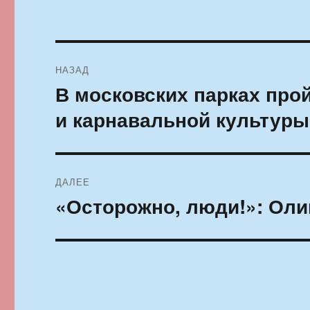
Навигация
НАЗАД
по
В московских парках про
Предыдущая
запись:
записям
и карнавальной культуры
ДАЛЕЕ
«Осторожно, люди!»: Ол
Следующая
запись: