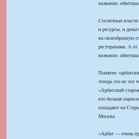
название, обветша
Столичные власти 
и ресурсы, и деньг
на своеобразную о
ресторанами. А от
название, обветша
Понятие «арбатск
теперь это не тот 
«Арбатский старож
кто больше нарисо
попадают на Старый
Москва.
«Арбат — очень пр