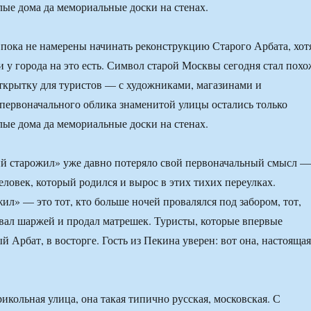
лые дома да мемориальные доски на стенах.
пока не намерены начинать реконструкцию Старого Арбата, хот
и у города на это есть. Символ старой Москвы сегодня стал похо
ткрытку для туристов — с художниками, магазинами и
 первоначального облика знаменитой улицы остались только
лые дома да мемориальные доски на стенах.
ий старожил» уже давно потеряло свой первоначальный смысл —
человек, который родился и вырос в этих тихих переулках.
ил» — это тот, кто больше ночей провалялся под забором, тот,
вал шаржей и продал матрешек. Туристы, которые впервые
 Арбат, в восторге. Гость из Пекина уверен: вот она, настоящая
икольная улица, она такая типично русская, московская. С