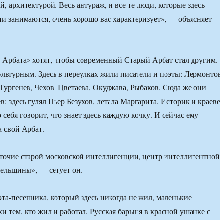
, архитектурой. Весь антураж, и все те люди, которые здесь
они занимаются, очень хорошо вас характеризует», — объясняет
 Арбата» хотят, чтобы современный Старый Арбат стал другим.
льтурным. Здесь в переулках жили писатели и поэты: Лермонтов
Тургенев, Чехов, Цветаева, Окуджава, Рыбаков. Сюда же они
в: здесь гулял Пьер Безухов, летала Маргарита. Историк и краев
себя говорит, что знает здесь каждую кочку. И сейчас ему
а свой Арбат.
точие старой московской интеллигенции, центр интеллигентной
ельщины», — сетует он.
эта-песенника, который здесь никогда не жил, маленькие
и тем, кто жил и работал. Русская барыня в красной ушанке с