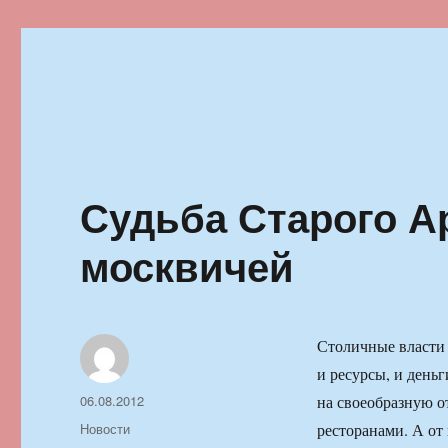
Ильменский фестиваль автор
Судьба Старого Ар
москвичей
Столичные власти 
и ресурсы, и деньг
Автор
Опубликовано
06.08.2012
на своеобразную о
Рубрики
Новости
ресторанами. А от