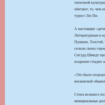
типичной культурой
обитают, то, чем 
турист Лю Пи.
А настоящие «дети
Литературным и ку
Пушкин, Толстой, 
селили своих герое
Сигурд Шмидт про 
искренне стыдно з
«Это было сосредо
московской обыват
Стена великого по
мемориальные доск