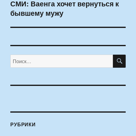
СМИ: Ваенга хочет вернуться к
Следующая
бывшему мужу
запись:
ПО
Искать:
РУБРИКИ