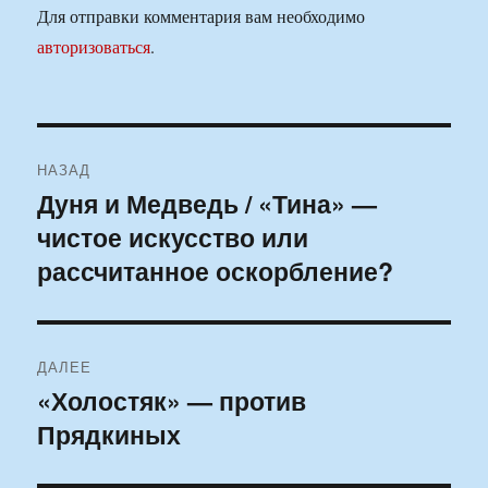
Для отправки комментария вам необходимо
авторизоваться
.
Навигация
НАЗАД
по
Дуня и Медведь / «Тина» —
Предыдущая
чистое искусство или
запись:
записям
рассчитанное оскорбление?
ДАЛЕЕ
«Холостяк» — против
Следующая
Прядкиных
запись: