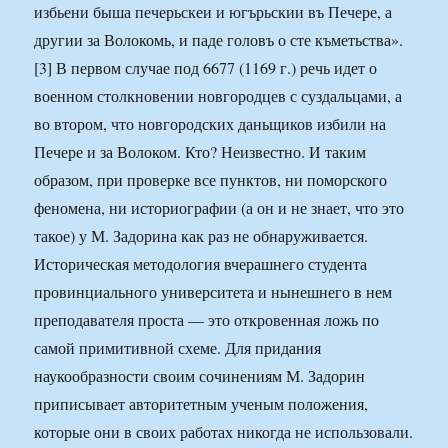
избьени быша печерьскеи и югърьскии въ Печере, а
другии за Волокомь, и паде головъ о сте къметьства».
[3] В первом случае под 6677 (1169 г.) речь идет о
военном столкновении новгородцев с суздальцами, а
во втором, что новгородских даньщиков избили на
Печере и за Волоком. Кто? Неизвестно. И таким
образом, при проверке все пунктов, ни поморского
феномена, ни историографии (а он и не знает, что это
такое) у М. Задорина как раз не обнаруживается.
Историческая методология вчерашнего студента
провинциального университета и нынешнего в нем
преподавателя проста — это откровенная ложь по
самой примитивной схеме. Для придания
наукообразности своим сочинениям М. Задорин
приписывает авторитетным ученым положения,
которые они в своих работах никогда не использовали.