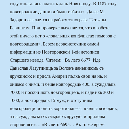
году отказались платить дань Новгороду. В 1187 году
новгородские данники были избиты». Далее М.
Задорин ссылается на работу этнографа Татьяны
Бернштам. При проверке выясняется, что в работе
этой ничего нет о «локальных конфликтах поморов с
новгородцами». Берем первоисточник самой
информации из Новгородской 1-ой летописи
Старшего извода. Читаем: «Въ лето 6677. Иде
Даньслав Лазутиниць за Волокъ даньникомь съ
дружиною; и присла Андреи пълкъ свои на нь, и
бишася с ними, и беше новгородьць 400, а суждальць
7000; и пособи Богъ новгородцемъ, и паде ихъ 300 и
1000, а новгородьць 15 муж; и отступиша
новгородьци, и опять воротивъшеся, възяшя всю дань,
а на суждальскыхъ смьрдехъ другую, и придоша
сторови вси»… «Въ лето 6695… Въ то же время