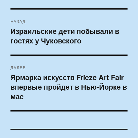
Навигация
НАЗАД
по
Израильские дети побывали в
Предыдущая
гостях у Чуковского
запись:
записям
ДАЛЕЕ
Ярмарка искусств Frieze Art Fair
Следующая
впервые пройдет в Нью-Йорке в
запись:
мае