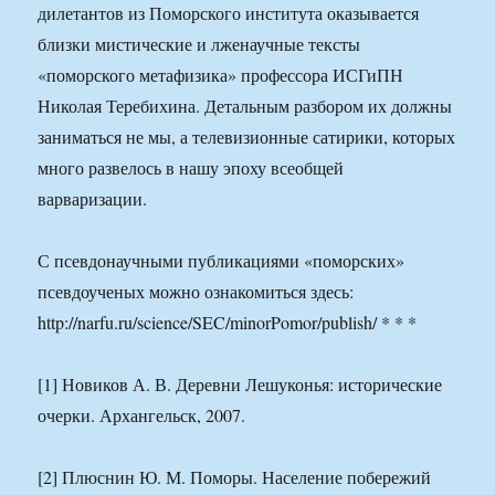
дилетантов из Поморского института оказывается
близки мистические и лженаучные тексты
«поморского метафизика» профессора ИСГиПН
Николая Теребихина. Детальным разбором их должны
заниматься не мы, а телевизионные сатирики, которых
много развелось в нашу эпоху всеобщей
варваризации.
С псевдонаучными публикациями «поморских»
псевдоученых можно ознакомиться здесь:
http://narfu.ru/science/SEC/minorPomor/publish/ * * *
[1] Новиков А. В. Деревни Лешуконья: исторические
очерки. Архангельск, 2007.
[2] Плюснин Ю. М. Поморы. Население побережий