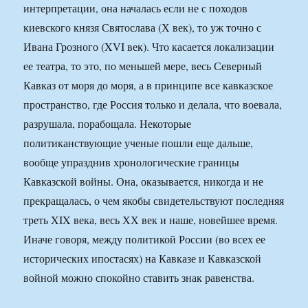
интерпретации, она началась если не с походов
киевского князя Святослава (Х век), то уж точно с
Ивана Грозного (XVI век). Что касается локализации
ее театра, то это, по меньшей мере, весь Северный
Кавказ от моря до моря, а в принципе все кавказское
пространство, где Россия только и делала, что воевала,
разрушала, порабощала. Некоторые
политиканствующие ученые пошли еще дальше,
вообще упразднив хронологические границы
Кавказской войны. Она, оказывается, никогда и не
прекращалась, о чем якобы свидетельствуют последняя
треть XIX века, весь ХХ век и наше, новейшее время.
Иначе говоря, между политикой России (во всех ее
исторических ипостасях) на Кавказе и Кавказской
войной можно спокойно ставить знак равенства.