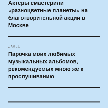
по
Актеры смастерили
Предыдущая
«разноцветные планеты» на
запись:
записям
благотворительной акции в
Москве
ДАЛЕЕ
Парочка моих любимых
Следующая
музыкальных альбомов,
запись:
рекомендуемых мною же к
прослушиванию