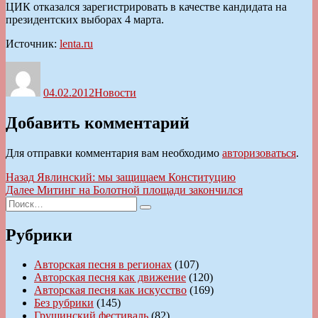
ЦИК отказался зарегистрировать в качестве кандидата на
президентских выборах 4 марта.
Источник:
lenta.ru
Автор
Опубликовано
Рубрики
04.02.2012
Новости
Добавить комментарий
Для отправки комментария вам необходимо
авторизоваться
.
Навигация
Предыдущая
Назад
Явлинский: мы защищаем Конституцию
запись:
Следующая
Далее
Митинг на Болотной площади закончился
по
Искать:
запись:
Поиск
записям
Рубрики
Авторская песня в регионах
(107)
Авторская песня как движение
(120)
Авторская песня как искусство
(169)
Без рубрики
(145)
Грушинский фестиваль
(82)