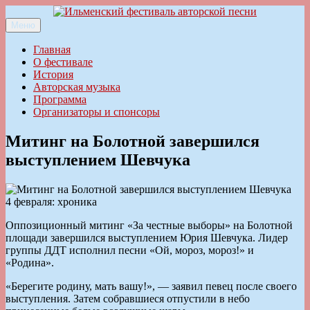
Перейти
к
Меню
Ильменский фестиваль авторской песни
содержимому
Главная
О фестивале
История
Авторская музыка
Программа
Организаторы и спонсоры
Митинг на Болотной завершился
выступлением Шевчука
4 февраля: хроника
Оппозиционный митинг «За честные выборы» на Болотной
площади завершился выступлением Юрия Шевчука. Лидер
группы ДДТ исполнил песни «Ой, мороз, мороз!» и
«Родина».
«Берегите родину, мать вашу!», — заявил певец после своего
выступления. Затем собравшиеся отпустили в небо