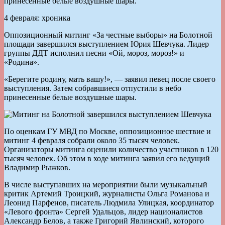
принесенные белые воздушные шары.
4 февраля: хроника
Оппозиционный митинг «За честные выборы» на Болотной
площади завершился выступлением Юрия Шевчука. Лидер
группы ДДТ исполнил песни «Ой, мороз, мороз!» и
«Родина».
«Берегите родину, мать вашу!», — заявил певец после своего
выступления. Затем собравшиеся отпустили в небо
принесенные белые воздушные шары.
По оценкам ГУ МВД по Москве, оппозиционное шествие и
митинг 4 февраля собрали около 35 тысяч человек.
Организаторы митинга оценили количество участников в 120
тысяч человек. Об этом в ходе митинга заявил его ведущий
Владимир Рыжков.
В числе выступавших на мероприятии были музыкальный
критик Артемий Троицкий, журналисты Ольга Романова и
Леонид Парфенов, писатель Людмила Улицкая, координатор
«Левого фронта» Сергей Удальцов, лидер националистов
Александр Белов, а также Григорий Явлинский, которого