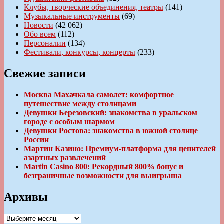
Клубы, творческие объединения, театры
(141)
Музыкальные инструменты
(69)
Новости
(42 062)
Обо всем
(112)
Персоналии
(134)
Фестивали, конкурсы, концерты
(233)
Свежие записи
Москва Махачкала самолет: комфортное
путешествие между столицами
Девушки Березовский: знакомства в уральском
городе с особым шармом
Девушки Ростова: знакомства в южной столице
России
Мартин Казино: Премиум-платформа для ценителей
азартных развлечений
Martin Casino 800: Рекордный 800% бонус и
безграничные возможности для выигрыша
Архивы
Архивы