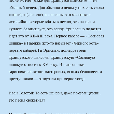
песней». Нет. Даже для французов шансонье — не
обычный певец. Для обычного певца у них есть слово
«шантёр» (chanteur), а шансонье это маленькие
историйки, которые вбиты в песню, это на грани
куплета балансирует, это всегда фривольно подается.
Идет это от XII-XIII века. Первое кабаре — «Сосновая
шишка» в Париже (кто-то называет «Черного кота»
первым кабаре). Ги Эрисман, исследователь
французского шансона, французскую «Сосновую
шишку» относит к XV веку. И шансонетки —
зарисовки из жизни мастеровых, всяких белошвеек и
преступников — зазвучали примерно тогда.
Иван Толстой: То есть шансон, даже по-французски,
это песня сюжетная?