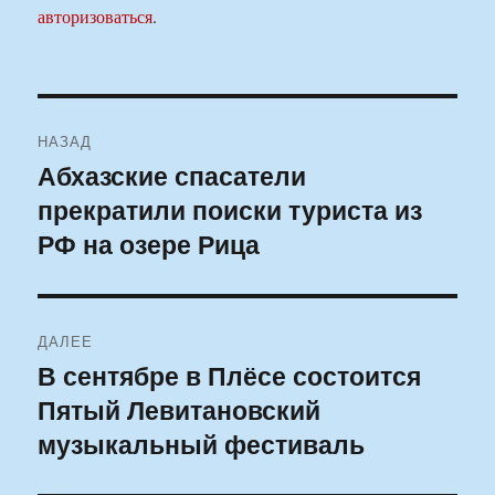
авторизоваться
.
Навигация
НАЗАД
по
Абхазские спасатели
Предыдущая
прекратили поиски туриста из
запись:
записям
РФ на озере Рица
ДАЛЕЕ
В сентябре в Плёсе состоится
Следующая
Пятый Левитановский
запись:
музыкальный фестиваль