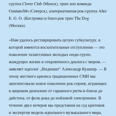
группа Clover Club (Минск), трип-хоп команда
GuntanoMo (Северск), альтернативная рок-группа Alter
E. G. O. (Кострома) и блюз-рок трио The Dog
(Москва).
«Нам удалось реставрировать целую субкультуру, в
которой имеются восхитительные отступления — это
поколение талантливых молодых инди-групп,
жаждущих жизни и откровенного диалога с миром, —
заявляет идеолог „Индюшат“ Александр Кушнир. — В
эпоху жесткого кризиса традиционных СМИ мы
запеленговали новое поколение рок-героев, играющих
в широком диапазоне от гаражного ритм-н-блюза до
дабстепа, от фолк-рока до нойзовой электроники. В
течение двух вечеров мы представим на суд критиков
и экспертов модель идеального музыкального мира,