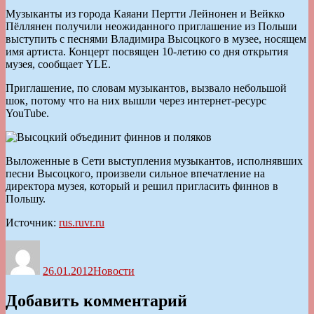
Музыканты из города Каяани Пертти Лейнонен и Вейкко
Пёллянен получили неожиданного приглашение из Польши
выступить с песнями Владимира Высоцкого в музее, носящем
имя артиста. Концерт посвящен 10-летию со дня открытия
музея, сообщает YLE.
Приглашение, по словам музыкантов, вызвало небольшой
шок, потому что на них вышли через интернет-ресурс
YouTube.
Выложенные в Сети выступления музыкантов, исполнявших
песни Высоцкого, произвели сильное впечатление на
директора музея, который и решил пригласить финнов в
Польшу.
Источник:
rus.ruvr.ru
Автор
Опубликовано
Рубрики
26.01.2012
Новости
Добавить комментарий