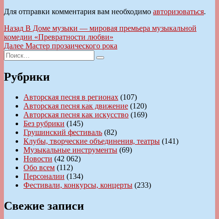
Для отправки комментария вам необходимо
авторизоваться
.
Навигация
Предыдущая
Назад
В Доме музыки — мировая премьера музыкальной
запись:
комедии «Превратности любви»
по
Следующая
Далее
Мастер прозаического рока
записям
Искать:
запись:
Поиск
Рубрики
Авторская песня в регионах
(107)
Авторская песня как движение
(120)
Авторская песня как искусство
(169)
Без рубрики
(145)
Грушинский фестиваль
(82)
Клубы, творческие объединения, театры
(141)
Музыкальные инструменты
(69)
Новости
(42 062)
Обо всем
(112)
Персоналии
(134)
Фестивали, конкурсы, концерты
(233)
Свежие записи