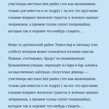
участницы местных hen parties (это как мальчишник,
только для невесты и ее подруг), на все это круглыми
глазами взирают японские туристы в зеленых шапках
лепреконов, а промеж толпы снуют попрошайки,
которые так и норовят что-нибудь стащить…
Кому-то дублинский район Темпл-бар в пятницу или
субботу вечером может показаться полным хаосом.
Пьяные, спотыкаясь, бредут по вымощенным
булыжником улицам, переходят из бара в бар, качаясь
на высоченных каблуках, полуголые девицы —
участницы местных hen parties (это как мальчишник,
только для невесты и ее подруг), на все это круглыми
глазами взирают японские туристы в зеленых шапках
лепреконов, а промеж толпы снуют попрошайки,
которые так и норовят что-нибудь стащить…