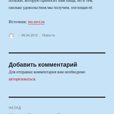
пользой, которую приносит нам пища, но и тем,
сколько удовольствия мы получим, поглощая её.
Источник:
rus.ruvr.ru
Автор
Опубликовано
Рубрики
09.04.2012
Новости
Добавить комментарий
Для отправки комментария вам необходимо
авторизоваться
.
Навигация
НАЗАД
по