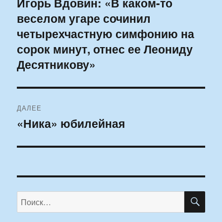
Игорь Вдовин: «В каком-то
Предыдущая
веселом угаре сочинил
запись:
записям
четырехчастную симфонию на
сорок минут, отнес ее Леониду
Десятникову»
ДАЛЕЕ
«Ника» юбилейная
Следующая
запись:
ПО
Искать: