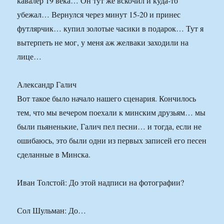
кавалер 19 века… Он тут же вскочил и куда-то
убежал… Вернулся через минут 15-20 и принес
футлярчик… купил золотые часики в подарок… Тут я
вытерпеть не мог, у меня аж желваки заходили на
лице…
Александр Галич
​​Вот такое было начало нашего сценария. Кончилось
тем, что мы вечером поехали к минским друзьям… мы
были пьяненькие, Галич пел песни… и тогда, если не
ошибаюсь, это были одни из первых записей его песен
сделанные в Минска.
Иван Толстой: До этой надписи на фотографии?
Сол Шульман: До…