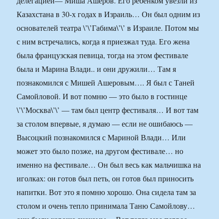
делегацией— Миша Ашеров. Его ребенком увезли из
Казахстана в 30-х годах в Израиль… Он был одним из
основателей театра \’\’Габима\’\’ в Израиле. Потом мы
с ним встречались, когда я приезжал туда. Его жена
была французская певица, тогда на этом фестивале
была и Марина Влади.. и они дружили… Там я
познакомился с Мишей Ашеровым…. Я был с Таней
Самойловой. И вот помню — это было в гостинце
\’\’Москва\’\’ — там был центр фестиваля… И вот там
за столом впервые, я думаю — если не ошибаюсь —
Высоцкий познакомился с Мариной Влади… Или
может это было позже, на другом фестивале… но
именно на фестивале… Он был весь как мальчишка на
иголках: он готов был петь, он готов был приносить
напитки. Вот это я помню хорошо. Она сидела там за
столом и очень тепло принимала Таню Самойлову…