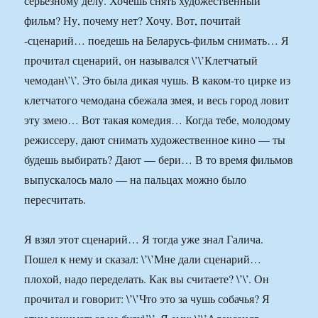
серьезному делу. Хочешь снять художественный
фильм? Ну, почему нет? Хочу. Вот, почитай
-сценарий… поедешь на Беларусь-фильм снимать… Я
прочитал сценарий, он назывался \’\’Клетчатый
чемодан\’\’. Это была дикая чушь. В каком-то цирке из
клетчатого чемодана сбежала змея, и весь город ловит
эту змею… Вот такая комедия… Когда тебе, молодому
режиссеру, дают снимать художественное кино — ты
будешь выбирать? Дают — бери… В то время фильмов
выпускалось мало — на пальцах можно было
пересчитать.
Я взял этот сценарий… Я тогда уже знал Галича.
Пошел к нему и сказал: \’\’Мне дали сценарий…
плохой, надо переделать. Как вы считаете? \’\’. Он
прочитал и говорит: \’\’Что это за чушь собачья? Я