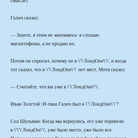
смысле).
Галич сказал:
— Знаете, я этим не занимаюсь: я слушаю
магнитофоны, а не продаю их.
Потом он спросил, почему не в \’\’ЛондОне\’\’, и когда
тот сказал, что в \’\’ЛондОне\’\’ нет мест, Мотя сказал:
— Считайте, что вы уже в \’\’ЛондОне\’\’.
Иван Толстой: И-таки Галич был в \’\’ЛондОне\’\’?
Сол Шульман: Когда мы вернулись, его уже перевели
в \’\’\’ЛондОн\’\’, уже было место, уже было все.