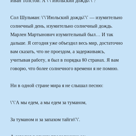
Иван Толстой: А \’\’Июльский дождь\’\’?
Сол Шульман: \’\’Июльский дождь\’\’ — изумительно
солнечный день, изумительно солнечный дождь.
Марлен Мартынович изумительный был… И так
дальше. Я сегодня уже объездил весь мир, достаточно
вам сказать, что не проездом, а задерживаясь,
учитывая работу, я был в порядка 80 странах. Я вам
говорю, что более солнечного времени я не помню.
Ни в одной стране мира я не слышал песню:
\’\’А мы едем, а мы едем за туманом,
За туманом и за запахом тайги\’\’.