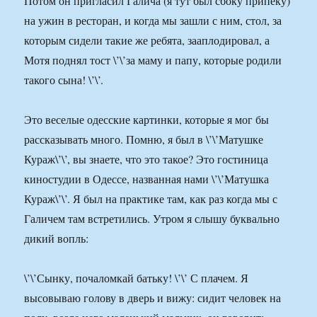
Потом он пригласил Галича (я тут был сбоку припеку)
на ужин в ресторан, и когда мы зашли с ним, стол, за
которым сидели такие же ребята, зааплодировал, а
Мотя поднял тост \’\’за маму и папу, которые родили
такого сына! \’\’.
Это веселые одесские картинки, которые я мог бы
рассказывать много. Помню, я был в \’\’Матушке
Кураж\’\’, вы знаете, что это такое? Это гостиница
киностудии в Одессе, названная нами \’\’Матушка
Кураж\’\’. Я был на практике там, как раз когда мы с
Галичем там встретились. Утром я слышу буквально
дикий вопль:
\’\’Сынку, почаломкай батьку! \’\’ С плачем. Я
высовываю голову в дверь и вижу: сидит человек на