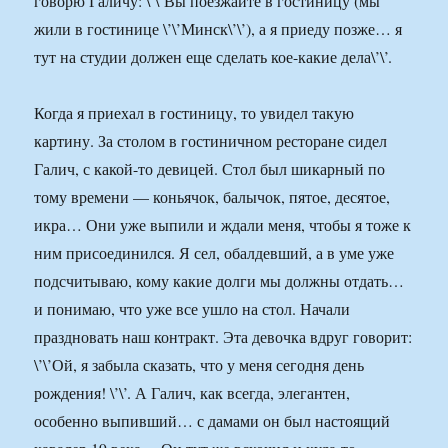
говорю Галичу: \’\’Вы поезжайте в гостиницу (мы
жили в гостинице \’\’Минск\’\’), а я приеду позже… я
тут на студии должен еще сделать кое-какие дела\’\’.
Когда я приехал в гостиницу, то увидел такую
картину. За столом в гостиничном ресторане сидел
Галич, с какой-то девицей. Стол был шикарный по
тому времени — коньячок, балычок, пятое, десятое,
икра… Они уже выпили и ждали меня, чтобы я тоже к
ним присоединился. Я сел, обалдевший, а в уме уже
подсчитываю, кому какие долги мы должны отдать…
и понимаю, что уже все ушло на стол. Начали
праздновать наш контракт. Эта девочка вдруг говорит:
\’\’Ой, я забыла сказать, что у меня сегодня день
рождения! \’\’. А Галич, как всегда, элегантен,
особенно выпивший… с дамами он был настоящий