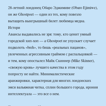
28-летний лондонец Обаро Эджимиве (Obaro Ejimiwe),
он же Ghostpoet — один из тех, кому повезло
вытащить выигрышный билет любимца медиа.
Истори
Авансы выдавались не зря: тому, кто ценит умный
городской хип-хоп — а Ghostpoet не упускает случает
подколоть «breh», то бишь «реальных пацанов»,
увлеченных агрессивным граймом с распальцовкой —
и тем, кому опостылел Майк Скиннер (Mike Skinner),
«свежую кровь» лучшего качества в этом году
попросту не найти. Минималистические
аранжировки, характерная для многих лондонских
эмси вальяжная читка, сплин большого города, ирония
интеллектуала — это все о нем.