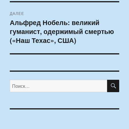
ДАЛЕЕ
Альфред Нобель: великий
Следующая
гуманист, одержимый смертью
запись:
(«Наш Техас», США)
ПО
Искать: