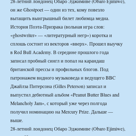
28-летний лондонец Обаро Эджимиве (Obaro Ejimiwe),
он же Ghostpoet — один из тех, кому повезло
вытащить выигрышный билет любимца медиа.
История Поэта-Призрака (вольная игра слов:
«ghostwriter» — «литературный негр») коротка и
сплошь состоит из векторов «вверх». Прошел выучку
в Red Bull Academy. В середине прошлого года
записал пробный сингл и попал на карандаш
британской прессы и профильных блогов. Под
патронажем видного музыковеда и ведущего BBC
Джайлза Питерсона (Gilles Peterson) записал и
выпустил дебютный альбом «Peanut Butter Blues and
Melancholy Jam», с который уже через полгода
получил номинацию на Mercury Prize. Дальше —
выше.
28-летний лондонец Обаро Эджимиве (Obaro Ejimiwe),