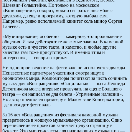
Шлезвиг-Гольштейне. Но только на московском
«Возвращении», говорит, можно сыграть в ансамбле с
друзьями, да еще и программу, которую выбрал сам.
Например, редко исполняемый квинтет соль минор Сергея
Танеева.
«Музицирование, особенно — камерное, это продолжение
общения. И там действуют те же самые законы. В камерной
музыке есть и чувство такта, и хамство, и любые другие
качества там тоже присутствуют. И именно этим и
интересно», — говорит скрипач.
Ни одно произведение на фестивале не исполняется дважды.
Неизвестные партитуры участники смотра ищут в
библиотеках мира. Композиторы почитают за честь сочинить
музыку для «Возвращения». «Сицилиана» — пьеса Леонида
Десятникова могла впервые прозвучать на сцене Большого
театра — он написал ее для балета «Утраченные иллюзии».
Но автор предпочел премьеру в Малом зале Консерватории,
где проходит фестиваль.
За 16 лет «Возвращение» из фестиваля камерной музыки
превратилось в мощную музыкальную организацию. Одно
перечисление ее проектов занимает целую страницу в
буклете. Это мастер-классы для начинающих музыкантов —