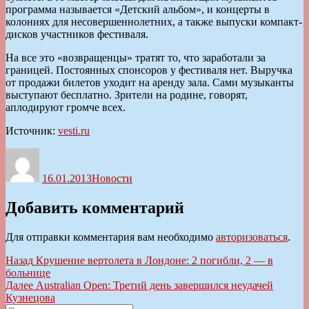
программа называется «Детский альбом», и концерты в
колониях для несовершеннолетних, а также выпуски компакт-
дисков участников фестиваля.
На все это «возвращенцы» тратят то, что заработали за
границей. Постоянных спонсоров у фестиваля нет. Выручка
от продажи билетов уходит на аренду зала. Сами музыканты
выступают бесплатно. Зрители на родине, говорят,
аплодируют громче всех.
Источник:
vesti.ru
Автор
Опубликовано
Рубрики
16.01.2013
Новости
Добавить комментарий
Для отправки комментария вам необходимо
авторизоваться
.
Навигация
Предыдущая
Назад
Крушение вертолета в Лондоне: 2 погибли, 2 — в
запись:
больнице
по
Следующая
Далее
Australian Open: Третий день завершился неудачей
записям
запись:
Кузнецова