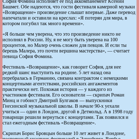
София Фомина исполняет ее под аккомпанемент Ксении
Башмет. Обе надеются, что гости фестиваля камерной музыки
«Возвращение» произведение слышат впервые. Даже перевод
напечатали и оставили на креслах: «Я потерян для мира, в
котором погубил так много времени».
«Я больше чем уверена, что это произведение никто не
исполнял в России. Ну, я не могу быть уверена на 100
процентов, но Малер очень сложен для певцов. И если ты
берешь Малера, это почти вершина мастерства», — считает
певица София Фомина.
Фестиваль «Возвращение», как говорит София, для нее
редкий шанс выступить на родине. 5 лет назад она
перебралась в Германию, связана контрактом с немецкими
концертными агентствами, российских ангажементов
практически нет. Похожая история — у каждого из
участников фестиваля. Его основатели — скрипач Роман
Минц и гобоист Дмитрий Булгаков — выпускники
Гнесинской музыкальной школы. В начале 90-х уехали
учиться — один в Лондон, другой в Детмольд. А в 1998 году
товарищи решили вернуться с концертами. Так появился и
стал ежегодным фестиваль «Возвращение».
Скрипач Борис Бровцын больше 10 лет живет в Лондоне,
постоянный участник фестивалей в Эдинбурге, Вербье,