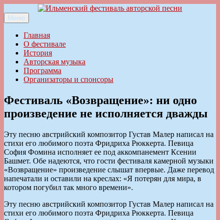
Перейти
к
Меню
Ильменский фестиваль авторской песни
содержимому
Главная
О фестивале
История
Авторская музыка
Программа
Организаторы и спонсоры
Фестиваль «Возвращение»: ни одно
произведение не исполняется дважды
Эту песню австрийский композитор Густав Малер написал на
стихи его любимого поэта Фридриха Рюккерта. Певица
София Фомина исполняет ее под аккомпанемент Ксении
Башмет. Обе надеются, что гости фестиваля камерной музыки
«Возвращение» произведение слышат впервые. Даже перевод
напечатали и оставили на креслах: «Я потерян для мира, в
котором погубил так много времени».
Эту песню австрийский композитор Густав Малер написал на
стихи его любимого поэта Фридриха Рюккерта. Певица