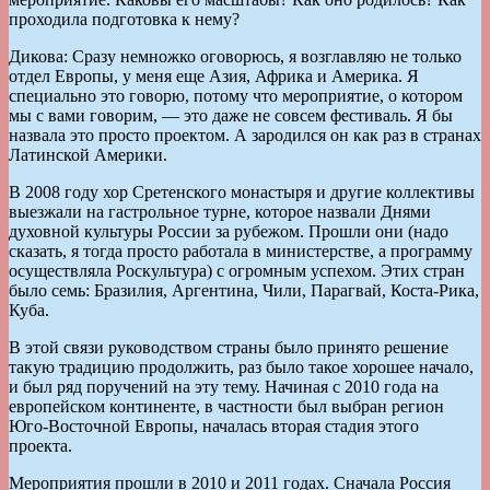
проходила подготовка к нему?
Дикова: Сразу немножко оговорюсь, я возглавляю не только
отдел Европы, у меня еще Азия, Африка и Америка. Я
специально это говорю, потому что мероприятие, о котором
мы с вами говорим, — это даже не совсем фестиваль. Я бы
назвала это просто проектом. А зародился он как раз в странах
Латинской Америки.
В 2008 году хор Сретенского монастыря и другие коллективы
выезжали на гастрольное турне, которое назвали Днями
духовной культуры России за рубежом. Прошли они (надо
сказать, я тогда просто работала в министерстве, а программу
осуществляла Роскультура) с огромным успехом. Этих стран
было семь: Бразилия, Аргентина, Чили, Парагвай, Коста-Рика,
Куба.
В этой связи руководством страны было принято решение
такую традицию продолжить, раз было такое хорошее начало,
и был ряд поручений на эту тему. Начиная с 2010 года на
европейском континенте, в частности был выбран регион
Юго-Восточной Европы, началась вторая стадия этого
проекта.
Мероприятия прошли в 2010 и 2011 годах. Сначала Россия