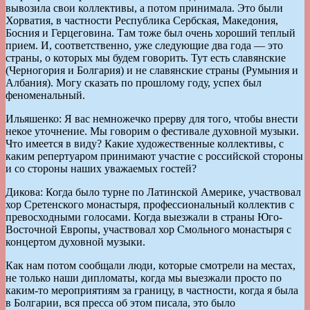
вывозила свои коллективы, а потом принимала. Это были
Хорватия, в частности Республика Сербская, Македония,
Босния и Герцеговина. Там тоже был очень хороший теплый
прием. И, соответственно, уже следующие два года — это
страны, о которых мы будем говорить. Тут есть славянские
(Черногория и Болгария) и не славянские страны (Румыния и
Албания). Могу сказать по прошлому году, успех был
феноменальный.
Ильяшенко: Я вас немножечко прерву для того, чтобы внести
некое уточнение. Мы говорим о фестивале духовной музыки.
Что имеется в виду? Какие художественные коллективы, с
каким репертуаром принимают участие с российской стороны
и со стороны наших уважаемых гостей?
Дикова: Когда было турне по Латинской Америке, участвовал
хор Сретенского монастыря, профессиональный коллектив с
превосходными голосами. Когда выезжали в страны Юго-
Восточной Европы, участвовал хор Смольного монастыря с
концертом духовной музыки.
Как нам потом сообщали люди, которые смотрели на местах,
не только наши дипломаты, когда мы выезжали просто по
каким-то мероприятиям за границу, в частности, когда я была
в Болгарии, вся пресса об этом писала, это было