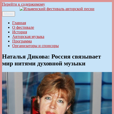
Перейти к содержимому
Меню
Ильменский фестиваль авторской песни
Главная
О фестивале
История
Авторская музыка
Программа
Организаторы и спонсоры
Наталья Дикова: Россия связывает
мир нитями духовной музыки