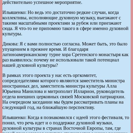
действительно успешное мероприятие.
Ильяшенко: Но ведь это достаточно редкие случаи, когда
коллективы, исполняющие духовную музыку, выезжают с
такими масштабными проектами за рубеж или приезжают
сюда. Я что-то не припомню такого в сфере именно духовной
культуры.
Дикова: Я с вами полностью согласна. Может быть, это было
упущением в прежнее время. И благодаря
латиноамериканскому турне хора Сретенского монастыря как
раз выявилось: почему не использовали такой потенциал
нашей духовной культуры?
В рамках этого проекта у нас есть оргкомитет,
сопредседателями которого являются заместитель министра
иностранных дел, заместитель министра культуры Алла
Юрьевна Манилова и митрополит Илларион, руководитель
отдела внешних церковных связей Московской патриархии.
На очередном заседании мы будем рассматривать планы на
следующий год, на ближайшую перспективу.
Ильяшенко: Когда я познакомился с идеей этого фестиваля, то
понял, что речь идет и о поддержке духовной музыки,
духовной культуры в странах Восточной Европы, там, где