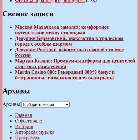
Фестивали, конкурсы, концерты
(233)
Свежие записи
Москва Махачкала самолет: комфортное
путешествие между столицами
Девушки Березовский: знакомства в уральском
городе с особым шармом
Девушки Ростова: знакомства в южной столице
России
Мартин Казино: Премиум-платформа для ценителей
азартных развлечений
Martin Casino 800: Рекордный 800% бонус и
безграничные возможности для выигрыша
Архивы
Архивы
Главная
О фестивале
История
Авторская музыка
Программа