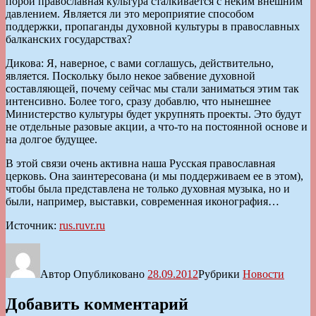
порой православная культура сталкивается с неким внешним
давлением. Является ли это мероприятие способом
поддержки, пропаганды духовной культуры в православных
балканских государствах?
Дикова: Я, наверное, с вами соглашусь, действительно,
является. Поскольку было некое забвение духовной
составляющей, почему сейчас мы стали заниматься этим так
интенсивно. Более того, сразу добавлю, что нынешнее
Министерство культуры будет укрупнять проекты. Это будут
не отдельные разовые акции, а что-то на постоянной основе и
на долгое будущее.
В этой связи очень активна наша Русская православная
церковь. Она заинтересована (и мы поддерживаем ее в этом),
чтобы была представлена не только духовная музыка, но и
были, например, выставки, современная иконография…
Источник:
rus.ruvr.ru
Автор
Опубликовано
28.09.2012
Рубрики
Новости
Добавить комментарий