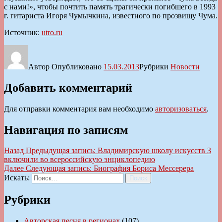
с нами!», чтобы почтить память трагически погибшего в 1993
г. гитариста Игоря Чумычкина, известного по прозвищу Чума.
Источник:
utro.ru
Автор
Опубликовано
15.03.2013
Рубрики
Новости
Добавить комментарий
Для отправки комментария вам необходимо
авторизоваться
.
Навигация по записям
Назад
Предыдущая запись:
Владимирскую школу искусств 3
включили во всероссийскую энциклопедию
Далее
Следующая запись:
Биография Бориса Мессерера
Искать:
Поиск
Рубрики
Авторская песня в регионах
(107)