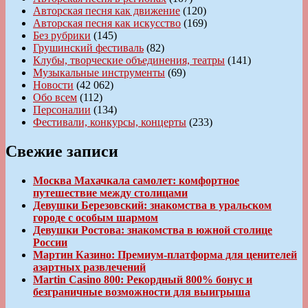
Авторская песня как движение
(120)
Авторская песня как искусство
(169)
Без рубрики
(145)
Грушинский фестиваль
(82)
Клубы, творческие объединения, театры
(141)
Музыкальные инструменты
(69)
Новости
(42 062)
Обо всем
(112)
Персоналии
(134)
Фестивали, конкурсы, концерты
(233)
Свежие записи
Москва Махачкала самолет: комфортное
путешествие между столицами
Девушки Березовский: знакомства в уральском
городе с особым шармом
Девушки Ростова: знакомства в южной столице
России
Мартин Казино: Премиум-платформа для ценителей
азартных развлечений
Martin Casino 800: Рекордный 800% бонус и
безграничные возможности для выигрыша