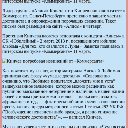
питерском выпуске «Коммерсанта» 11 марта.
Лидер группы «Алиса» Константин Кинчев направил газете »
Коммерсантъ Санкт-Петербург» претензию о защите чести и
достоинства и опровержении порочащих сведений. Текст
письма был размещен на сайте «Алисы» в четверг.
Претензия Кинчева касается репортажа с концерта «Алисы» в
СК «Юбилейный» 2 марта 2013 г., посвященного юбилею
альбома «Для тех, кто свалился с Луны». Заметка появилась в
питерском выпуске «Коммерсанта» 11 марта.
Как поясняет музыкант, автор материала Алексей Любимов
приписал ему фразу «чумазые достали». «Совершенно
очевидно, что Любимов попытался „вложить мне в уста“
вышеуказанное заявление, которое можно расценить как
публично высказанное нетерпение к наличию в нашей жизни
людей с иным цветом кожи и волос — кавказцев, азиатов,
африканцев и т.д., — фактически обвинив меня в совершении
преступления, предусмотренного частью 1 статьи 282 УК РФ
(’Возбуждение ненависти либо вражды, а равно унижение
человеческого достоинства’)», — написал Кинчев.
Музыкант утверждает, что со сцены он произнес «Чума всегда